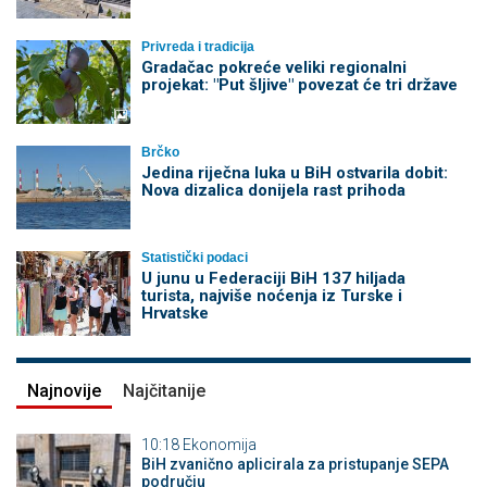
Privreda i tradicija
Gradačac pokreće veliki regionalni
projekat: "Put šljive" povezat će tri države
Brčko
Jedina riječna luka u BiH ostvarila dobit:
Nova dizalica donijela rast prihoda
Statistički podaci
U junu u Federaciji BiH 137 hiljada
turista, najviše noćenja iz Turske i
Hrvatske
Najnovije
Najčitanije
10:18
Ekonomija
BiH zvanično aplicirala za pristupanje SEPA
području