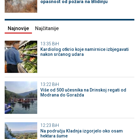
opasnost od požara na Blidinju
Najnovije
Najčitanije
13:35
BiH
Kardiolog otkrio koje namirnice izbjegavati
nakon srčanog udara
13:22
BiH
Više od 500 učesnika na Drinskoj regati od
Modrana do Goražda
12:23
BiH
Na području Kladnja izgorjelo oko osam
hektara šume