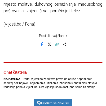
mjesto molitve, duhovnog osnaživanja, međusobnog
poštovanja i zajedništva - poručio je Helez.
(Vijesti.ba / Fena)
Podijeli ovaj članak
Facebook
X
Kopiraj link
Više
Chat čitatelja
NAPOMENA
- Portal Vijesti.ba zadržava pravo da obriše neprimjeren
sadržaj bez najave i objašnjenja. Mišljenja iznešena u chatu nisu stavovi
redakcije portala Vijesti.ba. Ova vijest je sada dostupna samo za čitanje.
Pridruži se diskusiji