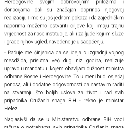
Hercegovine svojim dobrovoljnim prilozima i
donacijama dali su značajan doprinos njegovoj
realizaciji. Time su još jednom pokazali da zajedničkim
naporima možemo ostvariti ciljeve koji imaju trajnu
vrijednost za naše institucije, ali i za ljude koji im služe
i grade njihov ugled, navedeno je u saopćenju.
- Raduje me činjenica da se ideja o izgradnji vojnog
mesdžida, prisutna već dugi niz godina, realizuje
upravo u mandatu u kojem obavljam dužnost ministra
odbrane Bosne i Hercegovine. To u meni budi osjećaj
ponosa, ali i dodatne odgovornosti da nastavim raditi
na stvaranju što boljih uslova za život i rad svih
pripadnika Oružanih snaga BiH - rekao je ministar
Helez.
Naglasivši da se u Ministarstvu odbrane BiH vodi
računa o potrebama svih pripadnika Oružanih snaga