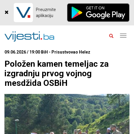
Preuzmite
aplikaciju
Toggl
navig
09.06.2026 / 19:00 BiH - Prisustvovao Helez
Položen kamen temeljac za
izgradnju prvog vojnog
mesdžida OSBiH