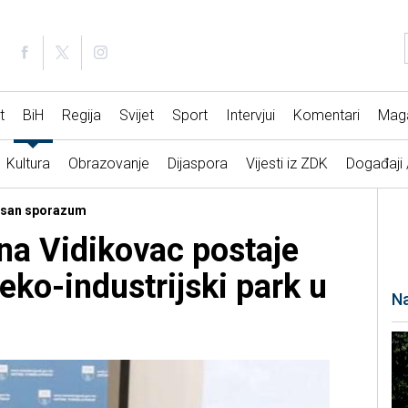
t
BiH
Regija
Svijet
Sport
Intervjui
Komentari
Mag
Kultura
Obrazovanje
Dijaspora
Vijesti iz ZDK
Događaji
pisan sporazum
ona Vidikovac postaje
 eko-industrijski park u
Na