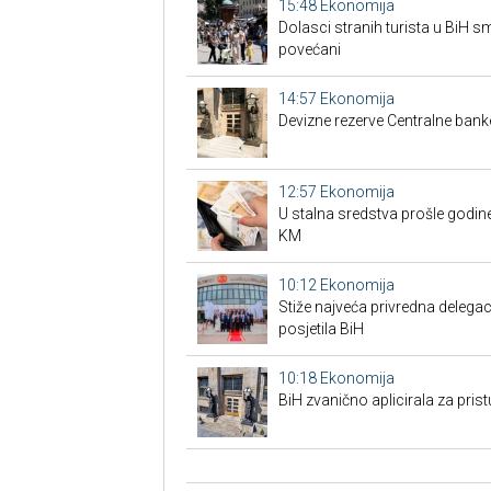
15:48
Ekonomija
Dolasci stranih turista u BiH 
povećani
14:57
Ekonomija
Devizne rezerve Centralne bank
12:57
Ekonomija
U stalna sredstva prošle godine
KM
10:12
Ekonomija
Stiže najveća privredna delegaci
posjetila BiH
10:18
Ekonomija
BiH zvanično aplicirala za pri