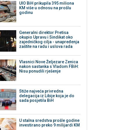
UIO BiH prikupila 395 miliona
KM više u odnosu na prošlu
godinu
Generalni direktor Pretisa
okupio Upravu i Sindikat oko
zajedničkog cilja - unapređenja
zaštite na radu i uslova rada
Vlasnici Nove Željezare Zenica
nakon sastanka s Vladom FBiH:
Nisu ponudili rješenje
Stiže najveća privredna
delegacija iz Libije koja je do
sada posjetila BiH
U stalna sredstva prošle godine
investirano preko 9 milijardi KM