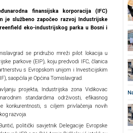
unarodna finansijska korporacija (IFC)
m je službeno započeo razvoj Industrijske
eenfield eko-industrijskog parka u Bosni i
slavgrad se pridružio mreži pilot lokacija u
trijske parkove (EIP), koju predvodi IFC, članica
artnerstvu s Evropskom unijom i Investicijskim
F), saopćila je Općina Tomislavgrad.
ljanju projekta, Industrijska zona Vidikovac
Na
arodnim standardima održivosti, efikasnog
e konkurentnosti, s ciljem privlačenja novih
kog razvoja.
untić, politički savjetnik Delegacije Evropske