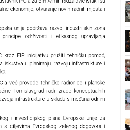
edstavnik IFC-a za BiH Armin Ridžalović istakli su
alne ekonomije, otvaranje novih radnih mjesta i
opska unija podržava razvoj industrijskih zona
principe održivosti i efikasnog upravljanja
 kroz EIP inicijativu pružiti tehničku pomoć,
iskustva u planiranju, razvoju infrastrukture i
ka.
C-a već provode tehničke radionice i planske
ćine Tomislavgrad radi izrade konceptualnih
 razvoja infrastrukture u skladu s međunarodnim
kog i investicijskog plana Evropske unije za
en s ciljevima Evropskog zelenog dogovora i