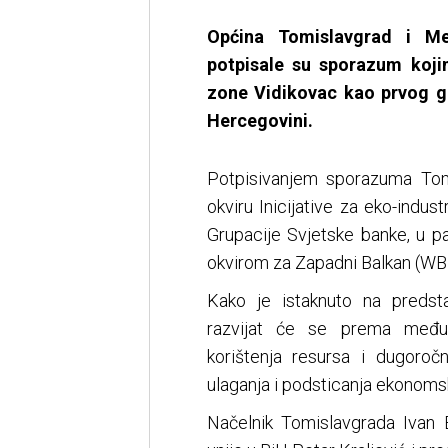
Općina Tomislavgrad i Međ
potpisale su sporazum koji
zone Vidikovac kao prvog gr
Hercegovini.
Potpisivanjem sporazuma Tomi
okviru Inicijative za eko-indus
Grupacije Svjetske banke, u p
okvirom za Zapadni Balkan (WBI
Kako je istaknuto na predstav
razvijat će se prema međun
korištenja resursa i dugoročn
ulaganja i podsticanja ekonoms
Načelnik Tomislavgrada Ivan B