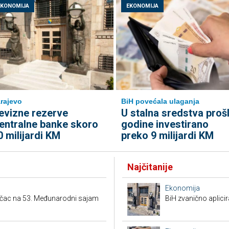
EKONOMIJA
EKONOMIJA
rajevo
BiH povećala ulaganja
evizne rezerve
U stalna sredstva proš
entralne banke skoro
godine investirano
0 milijardi KM
preko 9 milijardi KM
Najčitanije
Ekonomija
ačac na 53. Međunarodni sajam
BiH zvanično aplici