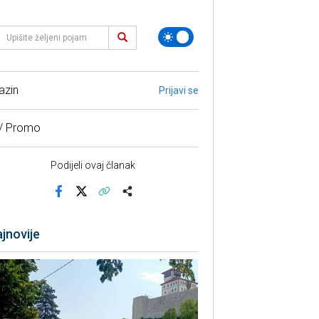
azin
Prijavi se
 / Promo
Podijeli ovaj članak
Facebook
X
Kopiraj link
Više
jnovije