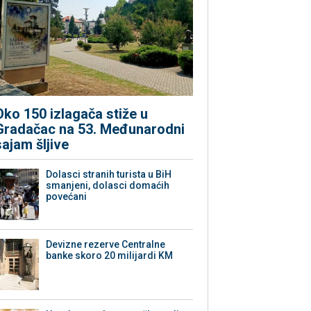
Oko 150 izlagača stiže u
Gradačac na 53. Međunarodni
sajam šljive
Dolasci stranih turista u BiH
smanjeni, dolasci domaćih
povećani
Devizne rezerve Centralne
banke skoro 20 milijardi KM