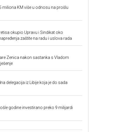
95 miliona KM više u odnosu na prošlu
retisa okupio Upravu i Sindikat oko
unapređenja zaštite na radu i uslova rada
ezare Zenica nakon sastanka s Vladom
rješenje
na delegacija iz Libije koja je do sada
ošle godine investirano preko 9 milijardi