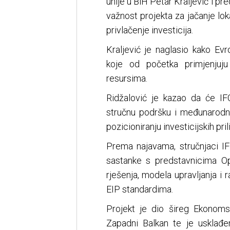
unije u BiH Petar Kraljević i pr
važnost projekta za jačanje lok
privlačenje investicija.
Kraljević je naglasio kako Evr
koje od početka primjenjuju 
resursima.
Ridžalović je kazao da će IFC
stručnu podršku i međunarodna 
pozicioniranju investicijskih prili
Prema najavama, stručnjaci IF
sastanke s predstavnicima Op
rješenja, modela upravljanja i
EIP standardima.
Projekt je dio šireg Ekonoms
Zapadni Balkan te je usklađ