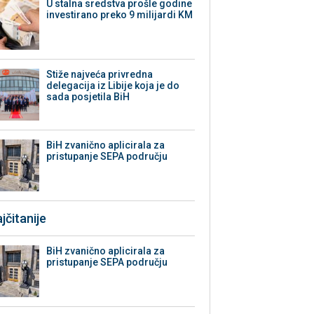
U stalna sredstva prošle godine
investirano preko 9 milijardi KM
Stiže najveća privredna
delegacija iz Libije koja je do
sada posjetila BiH
BiH zvanično aplicirala za
pristupanje SEPA području
jčitanije
BiH zvanično aplicirala za
pristupanje SEPA području