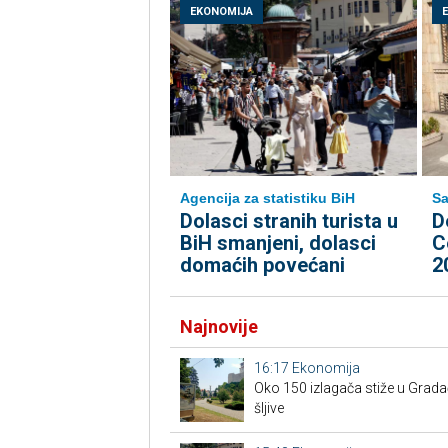
EKONOMIJA
Agencija za statistiku BiH
Sa
Dolasci stranih turista u
D
BiH smanjeni, dolasci
C
domaćih povećani
2
Najnovije
16:17
Ekonomija
Oko 150 izlagača stiže u Grad
šljive