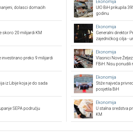
Ekonomija
smanjeni, dolasci domaćih
UIO BiH prikupila 3
godinu
Ekonomija
e skoro 20 milijardi KM
Generalni direktor P
zajedničkog cilja - 
Ekonomija
 investirano preko 9 milijardi
Vlasnici Nove Želj
FBiH: Nisu ponudili 
Ekonomija
ja iz Libije koja je do sada
Stiže najveća privred
posjetila BiH
Ekonomija
stupanje SEPA području
U stalna sredstva pr
KM