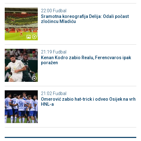
22:00
Fudbal
Sramotna koreografija Delija: Odali počast
zločincu Mladiću
21:19
Fudbal
Kenan Kodro zabio Realu, Ferencvaros ipak
poražen
21:02
Fudbal
Omerović zabio hat-trick i odveo Osijek na vrh
HNL-a