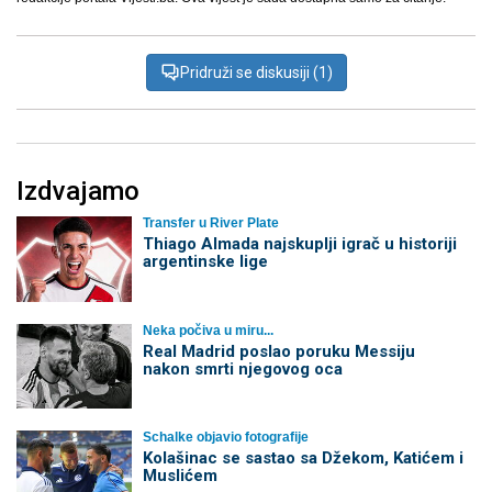
Pridruži se diskusiji (1)
Izdvajamo
Transfer u River Plate
Thiago Almada najskuplji igrač u historiji
argentinske lige
Neka počiva u miru...
Real Madrid poslao poruku Messiju
nakon smrti njegovog oca
Schalke objavio fotografije
Kolašinac se sastao sa Džekom, Katićem i
Muslićem