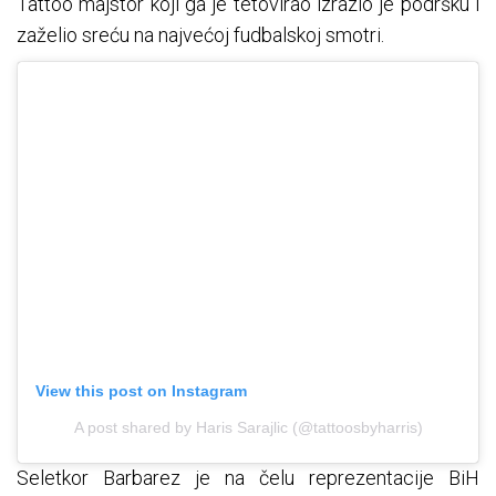
Tattoo majstor koji ga je tetovirao izrazio je podršku i
zaželio sreću na najvećoj fudbalskoj smotri.
View this post on Instagram
A post shared by Haris Sarajlic (@tattoosbyharris)
Seletkor Barbarez je na čelu reprezentacije BiH