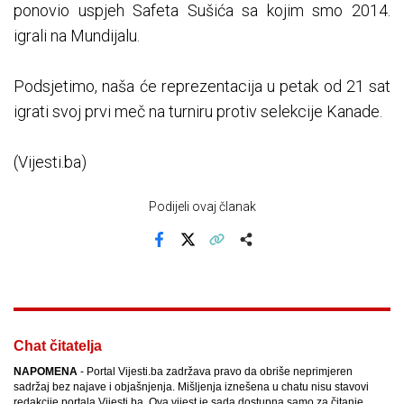
ponovio uspjeh Safeta Sušića sa kojim smo 2014.
igrali na Mundijalu.
Podsjetimo, naša će reprezentacija u petak od 21 sat
igrati svoj prvi meč na turniru protiv selekcije Kanade.
(Vijesti.ba)
Podijeli ovaj članak
Facebook
X
Kopiraj link
Više
Chat čitatelja
NAPOMENA
- Portal Vijesti.ba zadržava pravo da obriše neprimjeren
sadržaj bez najave i objašnjenja. Mišljenja iznešena u chatu nisu stavovi
redakcije portala Vijesti.ba. Ova vijest je sada dostupna samo za čitanje.