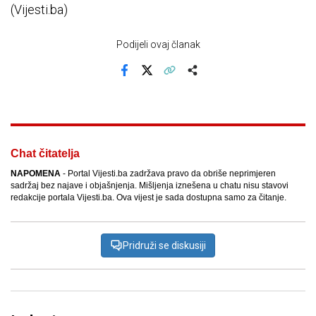
(Vijesti.ba)
Podijeli ovaj članak
Facebook
X
Kopiraj link
Više
Chat čitatelja
NAPOMENA
- Portal Vijesti.ba zadržava pravo da obriše neprimjeren
sadržaj bez najave i objašnjenja. Mišljenja iznešena u chatu nisu stavovi
redakcije portala Vijesti.ba. Ova vijest je sada dostupna samo za čitanje.
Pridruži se diskusiji