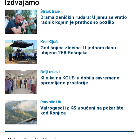
Izdvajamo
Štrajk traje
Drama zeničkih rudara: U jamu se vratio
radnik kojem je prethodno pozlilo
Kod Ključa
Godišnjica zločina: U jednom danu
ubijeno 258 Bošnjaka
Bolji uslovi
Klinika na KCUS-u dobila savremeno
opremljene prostorije
Potvrdio Uk
Vatrogasci iz KS upućeni na požarište
kod Konjica