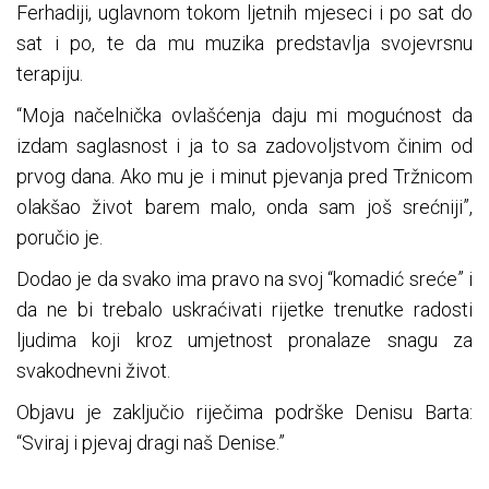
Ferhadiji, uglavnom tokom ljetnih mjeseci i po sat do
sat i po, te da mu muzika predstavlja svojevrsnu
terapiju.
“Moja načelnička ovlašćenja daju mi mogućnost da
izdam saglasnost i ja to sa zadovoljstvom činim od
prvog dana. Ako mu je i minut pjevanja pred Tržnicom
olakšao život barem malo, onda sam još srećniji”,
poručio je.
Dodao je da svako ima pravo na svoj “komadić sreće” i
da ne bi trebalo uskraćivati rijetke trenutke radosti
ljudima koji kroz umjetnost pronalaze snagu za
svakodnevni život.
Objavu je zaključio riječima podrške Denisu Barta:
“Sviraj i pjevaj dragi naš Denise.”