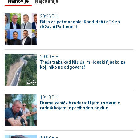
Najnovije
Najčitanije
20:26
BiH
Bitka za pet mandata: Kandidati iz TK za
državni Parlament
20:00
BiH
Treća traka kod Nišića, milionski fijasko za
koji niko ne odgovara!
19:18
BiH
Drama zeničkih rudara: U jamu se vratio
radnik kojem je prethodno pozlilo
19:03
BiH