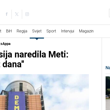
t
BiH
Regija
Svijet
Sport
Intervjui
Magazin
atsAppa
ija naredila Meti:
t dana"
Na