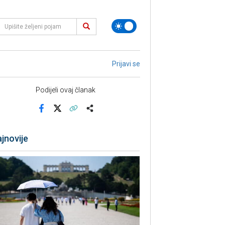
Prijavi se
Podijeli ovaj članak
Facebook
X
Kopiraj link
Više
jnovije