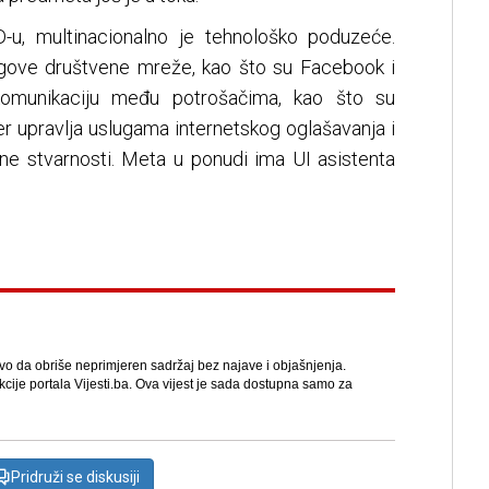
D-u, multinacionalno je tehnološko poduzeće.
egove društvene mreže, kao što su Facebook i
 komunikaciju među potrošačima, kao što su
 upravlja uslugama internetskog oglašavanja i
ene stvarnosti. Meta u ponudi ima UI asistenta
avo da obriše neprimjeren sadržaj bez najave i objašnjenja.
kcije portala Vijesti.ba. Ova vijest je sada dostupna samo za
Pridruži se diskusiji