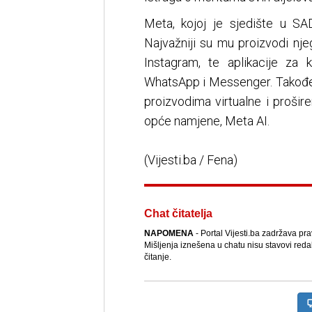
Meta, kojoj je sjedište u SA
Najvažniji su mu proizvodi nj
Instagram, te aplikacije za
WhatsApp i Messenger. Također
proizvodima virtualne i prošir
opće namjene, Meta AI.
(Vijesti.ba / Fena)
Chat čitatelja
NAPOMENA
- Portal Vijesti.ba zadržava pr
Mišljenja iznešena u chatu nisu stavovi reda
čitanje.