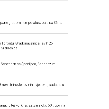
rpane gradom, temperatura pala sa 36 na
 u Torontu: Gradonačelnica i svih 25
et Srebrenice
la Schengen sa Španijom, Sanchez im
23 nekretnine Jehovinih svjedoka, sada su u
anac u teškoj krizi: Zatvara oko 50 trgovina