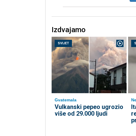
Izdvajamo
SVIJET
Ne
Gvatemala
I
Vulkanski pepeo ugrozio
r
više od 29.000 ljudi
p