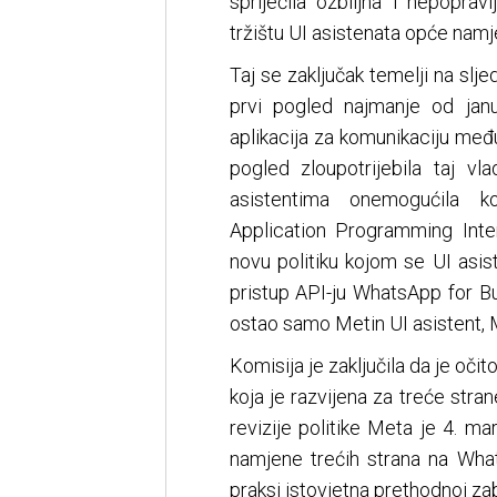
spriječila ozbiljna i nepopra
tržištu UI asistenata opće namj
Taj se zaključak temelji na s
prvi pogled najmanje od janu
aplikacija za komunikaciju međ
pogled zloupotrijebila taj vl
asistentima onemogućila k
Application Programming Inte
novu politiku kojom se UI asi
pristup API-ju WhatsApp for 
ostao samo Metin UI asistent, 
Komisija je zaključila da je očit
koja je razvijena za treće stran
revizije politike Meta je 4. m
namjene trećih strana na What
praksi istovjetna prethodnoj zab