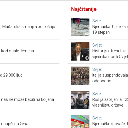
Najčitanije
Svijet
i, Mađarska smanjila potrošnju
Njemačka: Ulice zat
19 stepeni
Svijet
ra kod obale Jemena
Historijski trenutak
vijećnika nosili Cvij
Svijet
 29.000 ljudi
Italija suspendova
odgovorio
Svijet
la nas ne može baciti na koljena
Rusija zaplijenila 1
vlasništvu države
Svijet
, uhapšena žena
Njemački trgovački l