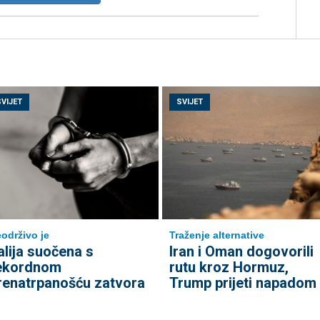
SVIJET
SVIJET
održivo je
Traženje alternative
talija suočena s
Iran i Oman dogovorili
ekordnom
rutu kroz Hormuz,
renatrpanošću zatvora
Trump prijeti napadom