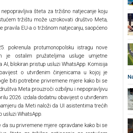
i nepopravljiva šteta za tržišno natjecanje koju
tućem tržištu može uzrokovati društvo Meta,
še pravila EU-a o tržišnom natjecanju, saopćeno
5. pokrenula protumonopolsku istragu nove
m je ostalim pružateljima usluge umjetne
a AI, blokiran pristup usluzi WhatsApp. Komisija
bavijest o utvrđenim činjenicama u kojoj je
Na
mogle biti potrebne privremene mjere kako bi se
 društva Meta prouzroči ozbiljnu i nepopravljivu
aprilu 2026. izdala dodatnu obavijest o utvrđenim
a namjeru da Meti naloži da UI asistentima trećih
p usluzi WhatsApp.
se da su privremene mjere opravdane kako bi se