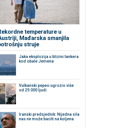
Rekordne temperature u
Austriji, Mađarska smanjila
potrošnju struje
Jaka eksplozija u blizini tankera
kod obale Jemena
Vulkanski pepeo ugrozio više
od 29.000 ljudi
Iranski predsjednik: Nijedna sila
nas ne može baciti na koljena