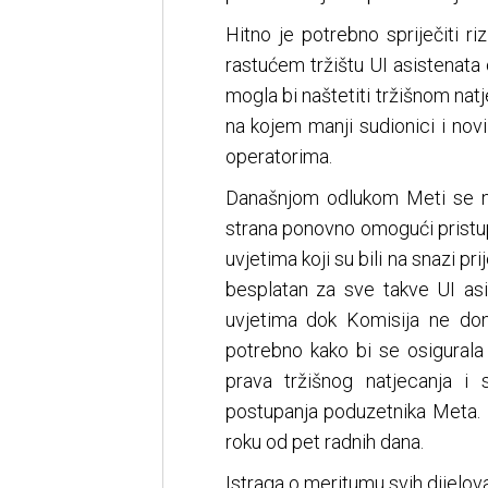
Hitno je potrebno spriječiti ri
rastućem tržištu UI asistenat
mogla bi naštetiti tržišnom natj
na kojem manji sudionici i nov
operatorima.
Današnjom odlukom Meti se n
strana ponovno omogući pristu
uvjetima koji su bili na snazi pr
besplatan za sve takve UI as
uvjetima dok Komisija ne do
potrebno kako bi se osigurala
prava tržišnog natjecanja i 
postupanja poduzetnika Meta. 
roku od pet radnih dana.
Istraga o meritumu svih dijelov