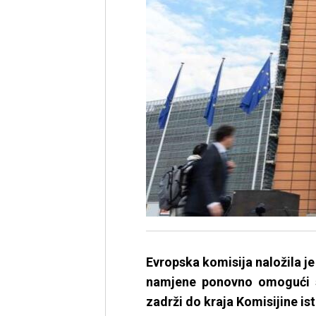
Evropska komisija naložila j
namjene ponovno omogući s
zadrži do kraja Komisijine is