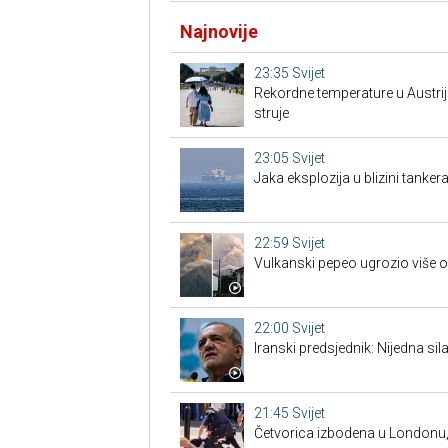
Najnovije
23:35
Svijet
Rekordne temperature u Austrij
struje
23:05
Svijet
Jaka eksplozija u blizini tanke
22:59
Svijet
Vulkanski pepeo ugrozio više od
22:00
Svijet
Iranski predsjednik: Nijedna si
21:45
Svijet
Četvorica izbodena u Londonu