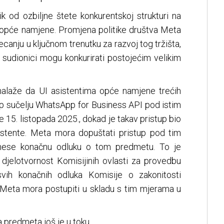
zik od ozbiljne štete konkurentskoj strukturi na
a opće namjene. Promjena politike društva Meta
ecanju u ključnom trenutku za razvoj tog tržišta,
i sudionici mogu konkurirati postojećim velikim
alaže da UI asistentima opće namjene trećih
p sučelju WhatsApp for Business API pod istim
ije 15. listopada 2025., dokad je takav pristup bio
istente. Meta mora dopuštati pristup pod tim
nese konačnu odluku o tom predmetu. To je
 djelotvornost Komisijinih ovlasti za provedbu
svih konačnih odluka Komisije o zakonitosti
Meta mora postupiti u skladu s tim mjerama u
a predmeta još je u toku.