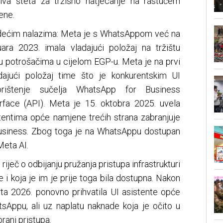
vljiva šteta za tržišno natjecanje na rastućem
ene.
ljedećim nalazima: Meta je s WhatsAppom već na
ara 2023. imala vladajući položaj na tržištu
u potrošačima u cijelom EGP-u. Meta je na prvi
adajući položaj time što je konkurentskim UI
orištenje sučelja WhatsApp for Business
rface (API). Meta je 15. oktobra 2025. uvela
stentima opće namjene trećih strana zabranjuje
Business. Zbog toga je na WhatsAppu dostupan
Meta AI.
o riječ o odbijanju pružanja pristupa infrastrukturi
e i koja je im je prije toga bila dostupna. Nakon
arta 2026. ponovno prihvatila UI asistente opće
sAppu, ali uz naplatu naknade koja je očito u
rani pristupa.