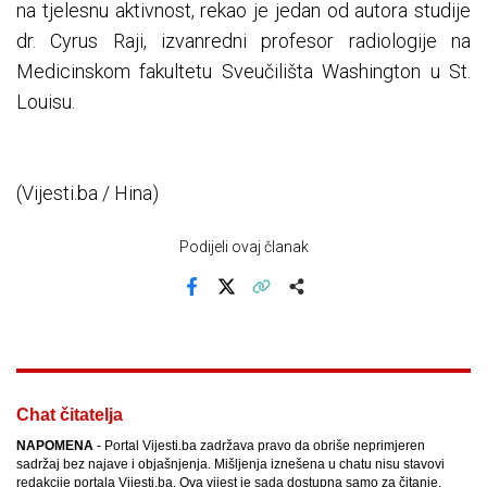
na tjelesnu aktivnost, rekao je jedan od autora studije
dr. Cyrus Raji, izvanredni profesor radiologije na
Medicinskom fakultetu Sveučilišta Washington u St.
Louisu.
(Vijesti.ba / Hina)
Podijeli ovaj članak
Facebook
X
Kopiraj link
Više
Chat čitatelja
NAPOMENA
- Portal Vijesti.ba zadržava pravo da obriše neprimjeren
sadržaj bez najave i objašnjenja. Mišljenja iznešena u chatu nisu stavovi
redakcije portala Vijesti.ba. Ova vijest je sada dostupna samo za čitanje.