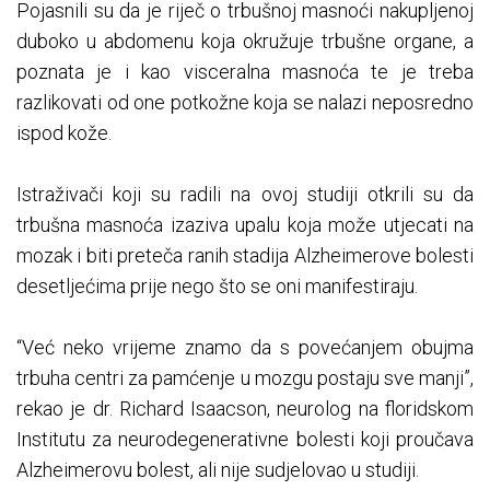
Pojasnili su da je riječ o trbušnoj masnoći nakupljenoj
duboko u abdomenu koja okružuje trbušne organe, a
poznata je i kao visceralna masnoća te je treba
razlikovati od one potkožne koja se nalazi neposredno
ispod kože.
Istraživači koji su radili na ovoj studiji otkrili su da
trbušna masnoća izaziva upalu koja može utjecati na
mozak i biti preteča ranih stadija Alzheimerove bolesti
desetljećima prije nego što se oni manifestiraju.
“Već neko vrijeme znamo da s povećanjem obujma
trbuha centri za pamćenje u mozgu postaju sve manji”,
rekao je dr. Richard Isaacson, neurolog na floridskom
Institutu za neurodegenerativne bolesti koji proučava
Alzheimerovu bolest, ali nije sudjelovao u studiji.