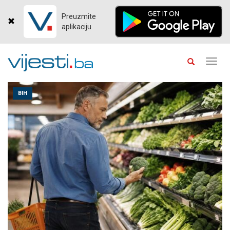
Preuzmite
aplikaciju
Toggl
navig
BIH