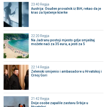
23:40
Regija
Austrija: Osuđen provalnik iz BiH, rekao da je
krao za liječenje kćerke
22:20
Regija
Na Jadranu postoji mjesto gdje smještaj
možete naći za 35 eura, a jesti za 5
22:14
Regija
Zelenski smijenio i ambasadore u Hrvatskoj i
Crnoj Gori
21:42
Regija
Dvije osobe zapalile zastavu Srbije u
Hrvatskoj