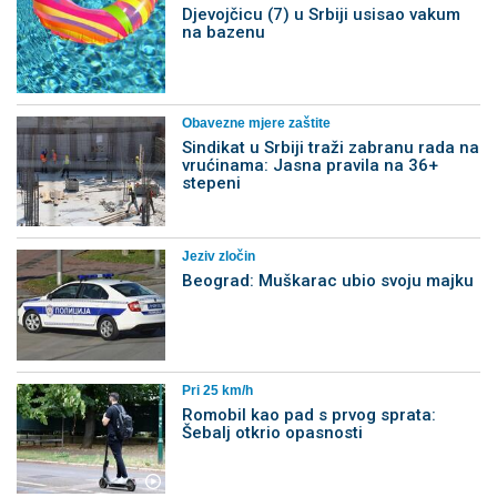
Djevojčicu (7) u Srbiji usisao vakum
na bazenu
Obavezne mjere zaštite
Sindikat u Srbiji traži zabranu rada na
vrućinama: Jasna pravila na 36+
stepeni
Jeziv zločin
Beograd: Muškarac ubio svoju majku
Pri 25 km/h
Romobil kao pad s prvog sprata:
Šebalj otkrio opasnosti