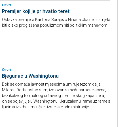
Osvrt
Premijer koji je prihvatio teret
Ostavka premijera Kantona Sarajevo Nihada Uka ne bi smjela
biti olako proglašena populizmom niti političkim manevrom.
Osvrt
Bjegunac u Washingtonu
Dok se domaća javnost mjesecima umiruje tezom da je
Milorad Dodik ostao sam, izolovan s međunarodne scene,
bez ikakvog formalnog državnog ili entitetskog kapaciteta,
on se pojavljuje u Washingtonu i Jeruzalemu, rame uz rame s
ljudima iz vrha američke i izraelske administracije.