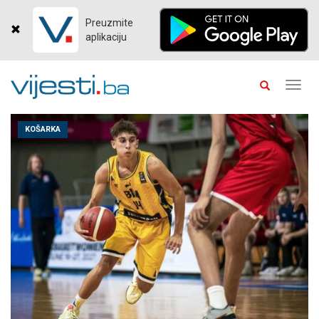
Preuzmite
aplikaciju
Toggl
navig
KOŠARKA