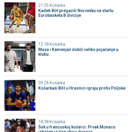
21:35
Košarka
Kadeti BiH pregazili Norvešku na startu
Eurobasketa B divizije
12:18
Košarka
Musa i Kamenjaš dobili veliko pojačanje u
klubu
09:24
Košarka
Košarkaši BiH u Hrasnici igraju protiv Poljske
18:38
Košarka
Šok u francuskoj košarci: Prvak Monaco
izbačen iz lige zbog dugova