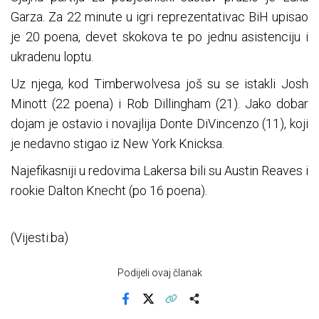
Garza. Za 22 minute u igri reprezentativac BiH upisao
je 20 poena, devet skokova te po jednu asistenciju i
ukradenu loptu.
Uz njega, kod Timberwolvesa još su se istakli Josh
Minott (22 poena) i Rob Dillingham (21). Jako dobar
dojam je ostavio i novajlija Donte DiVincenzo (11), koji
je nedavno stigao iz New York Knicksa.
Najefikasniji u redovima Lakersa bili su Austin Reaves i
rookie Dalton Knecht (po 16 poena).
(Vijesti.ba)
Podijeli ovaj članak
Facebook
X
Kopiraj link
Više