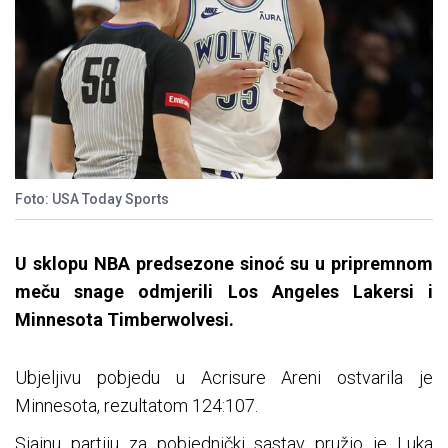
Foto: USA Today Sports
U sklopu NBA predsezone sinoć su u pripremnom
meču snage odmjerili Los Angeles Lakersi i
Minnesota Timberwolvesi.
Ubjeljivu pobjedu u Acrisure Areni ostvarila je
Minnesota, rezultatom 124:107.
Sjajnu partiju za pobjednički sastav pružio je Luka