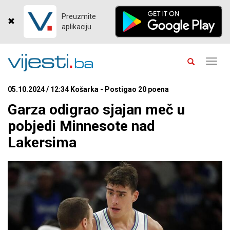
Preuzmite
aplikaciju
Toggl
navig
05.10.2024 / 12:34 Košarka - Postigao 20 poena
Garza odigrao sjajan meč u
pobjedi Minnesote nad
Lakersima