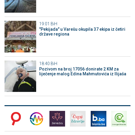
19:01
BiH
"Pekijada" u Varešu okupila 37 ekipa iz četiri
države regiona
18:40
BiH
Pozivom na broj 17056 donirate 2 KM za
liječenje malog Edina Mahmutovića iz Ilijaša