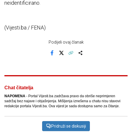
neidentificirano.
(Vijesti.ba / FENA)
Podijeli ovaj članak
Facebook
X
Kopiraj link
Više
Chat čitatelja
NAPOMENA
- Portal Vijesti.ba zadržava pravo da obriše neprimjeren
sadržaj bez najave i objašnjenja. Mišljenja iznešena u chatu nisu stavovi
redakcije portala Vijesti.ba. Ova vijest je sada dostupna samo za čitanje.
Pridruži se diskusiji