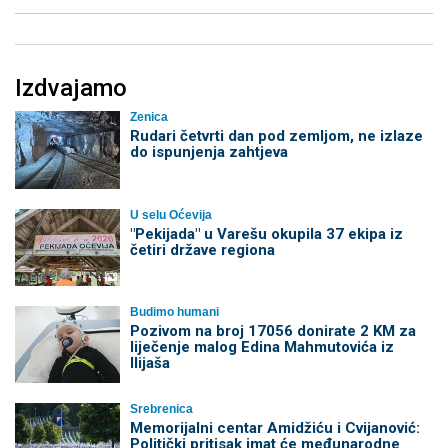
Izdvajamo
Zenica
Rudari četvrti dan pod zemljom, ne izlaze
do ispunjenja zahtjeva
U selu Oćevija
"Pekijada" u Varešu okupila 37 ekipa iz
četiri države regiona
Budimo humani
Pozivom na broj 17056 donirate 2 KM za
liječenje malog Edina Mahmutovića iz
Ilijaša
Srebrenica
Memorijalni centar Amidžiću i Cvijanović:
Politički pritisak imat će međunarodne