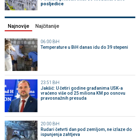
posljedice
Najnovije
Najčitanije
06:00
BiH
Temperature u BiH danas idu do 39 stepeni
23:51
BiH
Jakšić: U četiri godine građanima USK-a
vraćeno više od 25 miliona KM po osnovu
pravosnažnih presuda
20:00
BiH
Rudari četvrti dan pod zemljom, ne izlaze do
ispunjenja zahtjeva