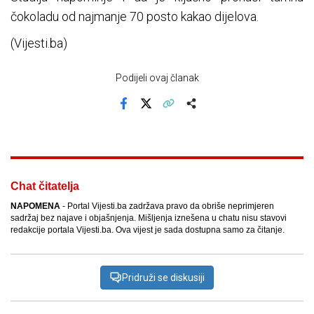
čokoladu od najmanje 70 posto kakao dijelova.
(Vijesti.ba)
Podijeli ovaj članak
Facebook
X
Kopiraj link
Više
Chat čitatelja
NAPOMENA
- Portal Vijesti.ba zadržava pravo da obriše neprimjeren
sadržaj bez najave i objašnjenja. Mišljenja iznešena u chatu nisu stavovi
redakcije portala Vijesti.ba. Ova vijest je sada dostupna samo za čitanje.
Pridruži se diskusiji