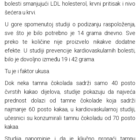
bolesti smanjujući LDL holesterol, krvni pritisak i nivo
šećera u krvi.
U gore spomenutoj studiji o podizanju raspoloženja,
sve što je bilo potrebno je 14 grama dnevno. Sve
preko te količine nije proizvelo nikakve dodatne
efekte. U studiji prevencije kardiovaskularnih bolesti,
bilo je dovoljno između 19 i 42 grama.
Tu je i faktor ukusa.
Dok neka tamna čokolada sadrži samo 40 posto
čvrstih kakao dijelova, studije pokazuju da najveća
prednost dolazi od tamne čokolade koja sadrži
najmanje 60 posto kakaa, u kardiovaskularnoj studiji,
učesnici su konzumirali tamnu čokoladu od 70 posto
kakaa.
Studija napominje i da je ključno pronaći tamnu