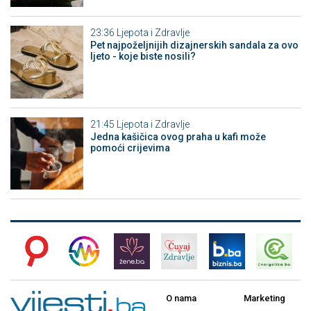
23:36
Ljepota i Zdravlje
Pet najpoželjnijih dizajnerskih sandala za ovo
ljeto - koje biste nosili?
21:45
Ljepota i Zdravlje
Jedna kašičica ovog praha u kafi može
pomoći crijevima
O nama
Marketing