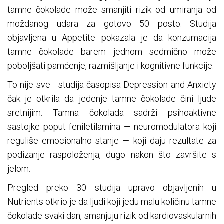
tamne čokolade može smanjiti rizik od umiranja od
moždanog udara za gotovo 50 posto. Studija
objavljena u Appetite pokazala je da konzumacija
tamne čokolade barem jednom sedmično može
poboljšati pamćenje, razmišljanje i kognitivne funkcije.
To nije sve - studija časopisa Depression and Anxiety
čak je otkrila da jedenje tamne čokolade čini ljude
sretnijim. Tamna čokolada sadrži psihoaktivne
sastojke poput feniletilamina — neuromodulatora koji
reguliše emocionalno stanje — koji daju rezultate za
podizanje raspoloženja, dugo nakon što završite s
jelom.
Pregled preko 30 studija upravo objavljenih u
Nutrients otkrio je da ljudi koji jedu malu količinu tamne
čokolade svaki dan, smanjuju rizik od kardiovaskularnih