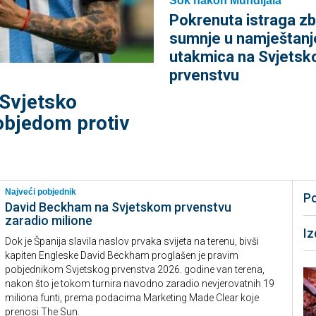
Šok nakon Mundijala
Pokrenuta istraga z
sumnje u namještanj
utakmica na Svjets
prvenstvu
 Svjetsko
objedom protiv
Najveći pobjednik
P
David Beckham na Svjetskom prvenstvu
zaradio milione
I
Dok je Španija slavila naslov prvaka svijeta na terenu, bivši
kapiten Engleske David Beckham proglašen je pravim
pobjednikom Svjetskog prvenstva 2026. godine van terena,
nakon što je tokom turnira navodno zaradio nevjerovatnih 19
miliona funti, prema podacima Marketing Made Clear koje
prenosi The Sun.