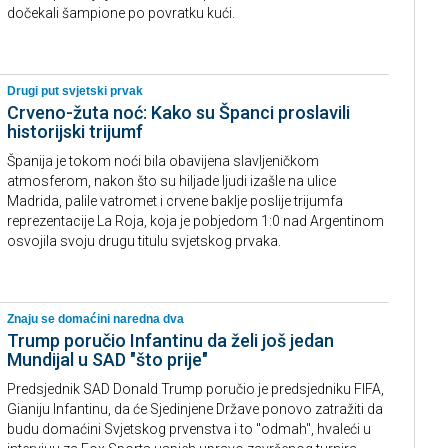
dočekali šampione po povratku kući.
Drugi put svjetski prvak
Crveno-žuta noć: Kako su Španci proslavili
historijski trijumf
Španija je tokom noći bila obavijena slavljeničkom
atmosferom, nakon što su hiljade ljudi izašle na ulice
Madrida, palile vatromet i crvene baklje poslije trijumfa
reprezentacije La Roja, koja je pobjedom 1:0 nad Argentinom
osvojila svoju drugu titulu svjetskog prvaka.
Znaju se domaćini naredna dva
Trump poručio Infantinu da želi još jedan
Mundijal u SAD "što prije"
Predsjednik SAD Donald Trump poručio je predsjedniku FIFA,
Gianiju Infantinu, da će Sjedinjene Države ponovo zatražiti da
budu domaćini Svjetskog prvenstva i to "odmah", hvaleći u