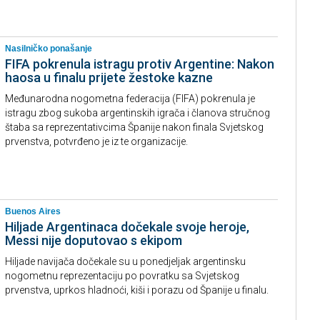
Nasilničko ponašanje
FIFA pokrenula istragu protiv Argentine: Nakon
haosa u finalu prijete žestoke kazne
Međunarodna nogometna federacija (FIFA) pokrenula je
istragu zbog sukoba argentinskih igrača i članova stručnog
štaba sa reprezentativcima Španije nakon finala Svjetskog
prvenstva, potvrđeno je iz te organizacije.
Buenos Aires
Hiljade Argentinaca dočekale svoje heroje,
Messi nije doputovao s ekipom
Hiljade navijača dočekale su u ponedjeljak argentinsku
nogometnu reprezentaciju po povratku sa Svjetskog
prvenstva, uprkos hladnoći, kiši i porazu od Španije u finalu.