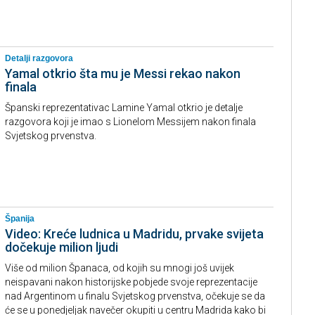
Detalji razgovora
Yamal otkrio šta mu je Messi rekao nakon
finala
Španski reprezentativac Lamine Yamal otkrio je detalje
razgovora koji je imao s Lionelom Messijem nakon finala
Svjetskog prvenstva.
Španija
Video: Kreće ludnica u Madridu, prvake svijeta
dočekuje milion ljudi
Više od milion Španaca, od kojih su mnogi još uvijek
neispavani nakon historijske pobjede svoje reprezentacije
nad Argentinom u finalu Svjetskog prvenstva, očekuje se da
će se u ponedjeljak navečer okupiti u centru Madrida kako bi