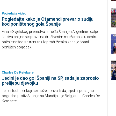
Pogledajte video
Pogledajte kako je Otamendi prevario sudiju
kod poništenog gola Španije
Finale Svjetskog prvenstva između Španije i Argentine i dalje
izaziva brojne rasprave na društvenim mrežama, a u centru
pažnje našao se trenutak iz produžetaka kada je Španiji
poništen pogodak.
Charles De Ketelaere
Jedini je dao gol Španiji na SP, sada je zaprosio
prelijepu djevojku
Jedini fudbaler koji se može pohvaliti da je jedini postigao
pogodak protiv Španije na Mundijalu je Belgijanac Charles De
Ketelaere.