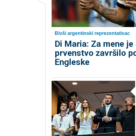
Bivši argentinski reprezentativac
Di Maria: Za mene je
prvenstvo završilo p
Engleske