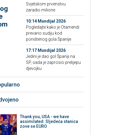
Svjetskom prvenstvu
bog
zaradio milione
e
10:14 Mundijal 2026
kom
Pogledajte kako je Otamendi
prevario sudiju kod
poništenog gola Španije
17:17 Mundijal 2026
Jedini je dao gol Španiji na
SP, sada je zaprosio prelijepu
djevojku
opularno
zdvojeno
Thank you, USA - we have
assimilated: Sljedeća stanica
zove se EURO