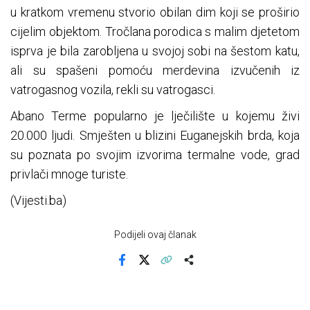
u kratkom vremenu stvorio obilan dim koji se proširio
cijelim objektom. Tročlana porodica s malim djetetom
isprva je bila zarobljena u svojoj sobi na šestom katu,
ali su spašeni pomoću merdevina izvučenih iz
vatrogasnog vozila, rekli su vatrogasci.
Abano Terme popularno je lječilište u kojemu živi
20.000 ljudi. Smješten u blizini Euganejskih brda, koja
su poznata po svojim izvorima termalne vode, grad
privlači mnoge turiste.
(Vijesti.ba)
Podijeli ovaj članak
Facebook
X
Kopiraj link
Više