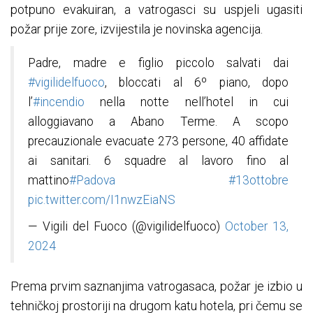
potpuno evakuiran, a vatrogasci su uspjeli ugasiti
požar prije zore, izvijestila je novinska agencija.
Padre, madre e figlio piccolo salvati dai
#vigilidelfuoco
, bloccati al 6º piano, dopo
l’
#incendio
nella notte nell’hotel in cui
alloggiavano a Abano Terme. A scopo
precauzionale evacuate 273 persone, 40 affidate
ai sanitari. 6 squadre al lavoro fino al
mattino
#Padova
#13ottobre
pic.twitter.com/I1nwzEiaNS
— Vigili del Fuoco (@vigilidelfuoco)
October 13,
2024
Prema prvim saznanjima vatrogasaca, požar je izbio u
tehničkoj prostoriji na drugom katu hotela, pri čemu se