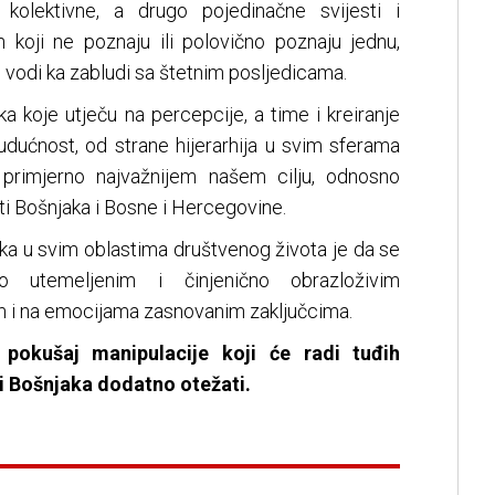
 kolektivne, a drugo pojedinačne svijesti i
h koji ne poznaju ili polovično poznaju jednu,
e vodi ka zabludi sa štetnim posljedicama.
a koje utječu na percepcije, a time i kreiranje
udućnost, od strane hijerarhija u svim sferama
i primjerno najvažnijem našem cilju, odnosno
ti Bošnjaka i Bosne i Hercegovine.
uka u svim oblastima društvenog života je da se
no utemeljenim i činjenično obrazloživim
m i na emocijama zasnovanim zaključcima.
 pokušaj manipulacije koji će radi tuđih
 i Bošnjaka dodatno otežati.