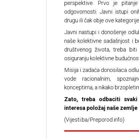
perspektive. Prvo je pitanje
odgovornosti. Javni istupi oni
drugu ili čak obje ove kategorij
Javni nastupi i donošenje odluk
naše kolektivne sadašnjost i b
društvenog života, treba bit
osiguranju kolektivne budućnos
Misija i zadaća donosilaca odl
vode racionalnim, spoznaj
konceptima, a nikako brzopleti
Zato, treba odbaciti svaki
interesa položaj naše zemlje
(Vijesti.ba/Preporod.info)