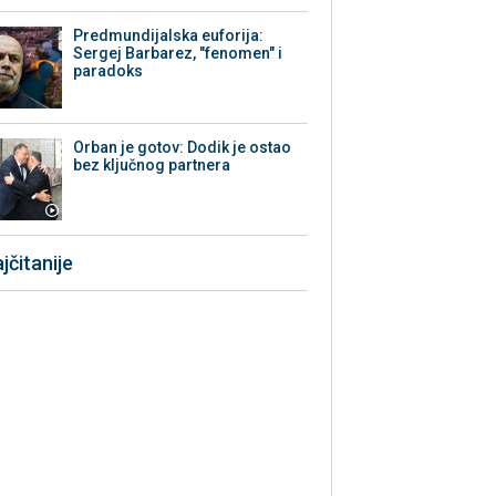
Predmundijalska euforija:
Sergej Barbarez, "fenomen" i
paradoks
Orban je gotov: Dodik je ostao
bez ključnog partnera
jčitanije