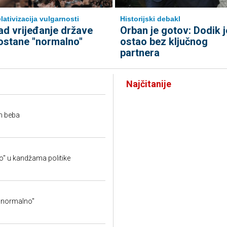
Historijski debakl
lativizacija vulgarnosti
Orban je gotov: Dodik j
ad vrijeđanje države
ostao bez ključnog
ostane "normalno"
partnera
Najčitanije
h beba
jo" u kandžama politike
 "normalno"