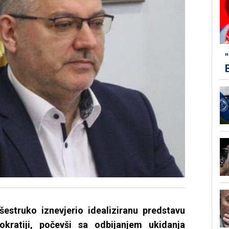
išestruko iznevjerio idealiziranu predstavu
ratiji, počevši sa odbijanjem ukidanja