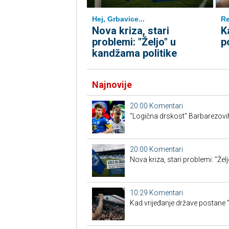
Hej, Grbavice...
Re
Nova kriza, stari
K
problemi: "Željo" u
p
kandžama politike
Najnovije
20:00
Komentari
"Logična drskost" Barbarezovi
20:00
Komentari
Nova kriza, stari problemi: "Žel
10:29
Komentari
Kad vrijeđanje države postane