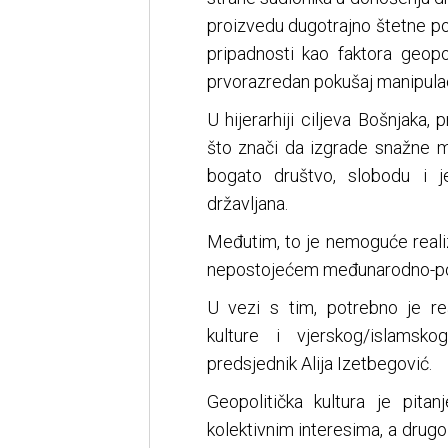
proizvedu dugotrajno štetne pos
pripadnosti kao faktora geopo
prvorazredan pokušaj manipula
U hijerarhiji ciljeva Bošnjaka,
što znači da izgrade snažne m
bogato društvo, slobodu i j
državljana.
Međutim, to je nemoguće realizi
nepostojećem međunarodno-pol
U vezi s tim, potrebno je reaf
kulture i vjerskog/islamsko
predsjednik Alija Izetbegović.
Geopolitička kultura je pita
kolektivnim interesima, a drugo