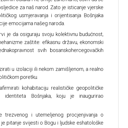
ljedice za naš narod. Zato je isticanje vjerske
litičkog usmjeravanja i orijentisanja Bošnjaka
cije emocijama našeg naroda.
 prvi je da osiguraju svoju kolektivnu budućnost,
ehanizme zaštite: efikasnu državu, ekonomski
ednakopravnost svih bosanskohercegovačkih
rati u izolaciji ili nekom zamišljenom, a realno
itičkom poretku.
irmirati kohabitaciju realističke geopolitičke
g identiteta Bošnjaka, koju je inaugurirao
nje trezvenog i utemeljenog procjenjivanja o
 je pitanje svijesti o Bogu i ljudske eshatološke