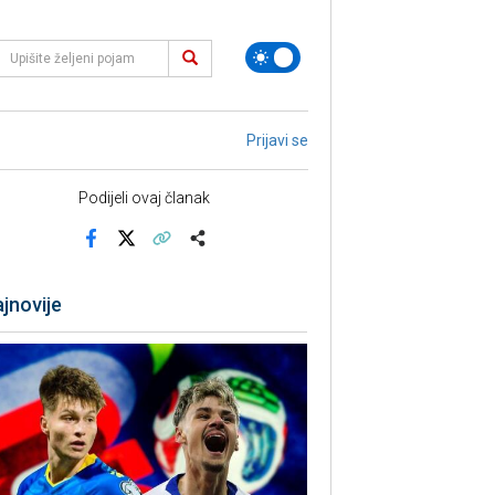
Prijavi se
Podijeli ovaj članak
Facebook
X
Kopiraj link
Više
jnovije