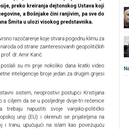
ije, preko kreiranja dejtonskog Ustava koji
cegovine, a Bošnjake čini ranjivim, pa sve do
ana Šmita u ulozi visokog predstavnika.
jevrsno razočarenje koje stvara pogodnu klimu za
naroda od strane zainteresovanih geopolitičkih
rof. dr. Amir Karić.
poslali su mi prije nokoliko dana kratki video
Na
ne inteligencije broje jedan za drugim grijesi
avni sistem, neoprostivi postupci Kristijana
no s ciljem da se u posljednje dvije-tri rečenice
 trebaju napustiti svoje vanjsko-političko
pskoj uniji (EU) i okrenuti se prijateljima na
j i Iranu, upućujući na islam kao povezujuću