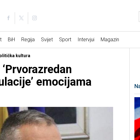
t
BiH
Regija
Svijet
Sport
Intervjui
Magazin
litička kultura
: ‘Prvorazredan
lacije’ emocijama
Na