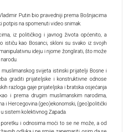
Vladimir Putin bio pravedniji prema Bošnjacima
ki potpis na spomenuti video snimak.
ima, iz političkog i javnog života općenito, a
 ističu kao Bosanci, skloni su svako iz svojih
vu manipulativnu ideju i njome žonglirati, što može
 narodu.
uslimanskog svijeta istinski prijatelji Bosne i
ba graditi prijateljske i konstruktivne odnose
skih razloga gaje prijateljska i bratska osjećanja
 kao i prema drugim muslimanskim narodima,
na i Hercegovina (geo)ekonomski, (geo)politički
a u sistem kolektivnog Zapada.
oretku i odnosima moći to se ne može, a od
žavnih odluka i ne smije zanemariti, osim da se