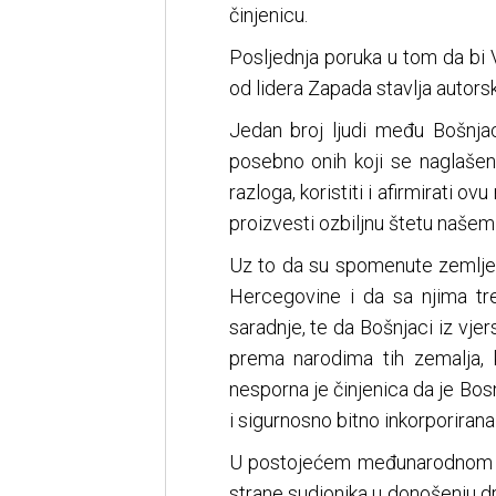
činjenicu.
Posljednja poruka u tom da bi 
od lidera Zapada stavlja autors
Jedan broj ljudi među Bošnjac
posebno onih koji se naglašeno
razloga, koristiti i afirmirati o
proizvesti ozbiljnu štetu našem
Uz to da su spomenute zemlje m
Hercegovine i da sa njima tre
saradnje, te da Bošnjaci iz vjer
prema narodima tih zemalja,
nesporna je činjenica da je Bos
i sigurnosno bitno inkorporiran
U postojećem međunarodnom p
strane sudionika u donošenju dr