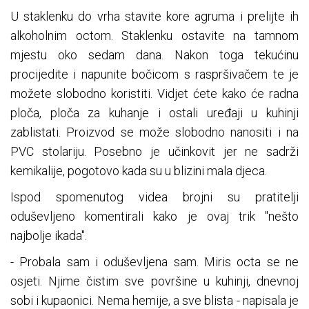
U staklenku do vrha stavite kore agruma i prelijte ih
alkoholnim octom. Staklenku ostavite na tamnom
mjestu oko sedam dana. Nakon toga tekućinu
procijedite i napunite bočicom s raspršivačem te je
možete slobodno koristiti. Vidjet ćete kako će radna
ploča, ploča za kuhanje i ostali uređaji u kuhinji
zablistati. Proizvod se može slobodno nanositi i na
PVC stolariju. Posebno je učinkovit jer ne sadrži
kemikalije, pogotovo kada su u blizini mala djeca.
Ispod spomenutog videa brojni su pratitelji
oduševljeno komentirali kako je ovaj trik "nešto
najbolje ikada".
- Probala sam i oduševljena sam. Miris octa se ne
osjeti. Njime čistim sve površine u kuhinji, dnevnoj
sobi i kupaonici. Nema hemije, a sve blista - napisala je