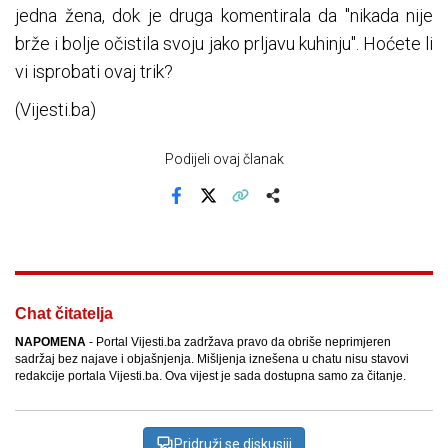
jedna žena, dok je druga komentirala da "nikada nije
brže i bolje očistila svoju jako prljavu kuhinju". Hoćete li
vi isprobati ovaj trik?
(Vijesti.ba)
Podijeli ovaj članak
Facebook
X
Kopiraj link
Više
Chat čitatelja
NAPOMENA
- Portal Vijesti.ba zadržava pravo da obriše neprimjeren
sadržaj bez najave i objašnjenja. Mišljenja iznešena u chatu nisu stavovi
redakcije portala Vijesti.ba. Ova vijest je sada dostupna samo za čitanje.
Pridruži se diskusiji