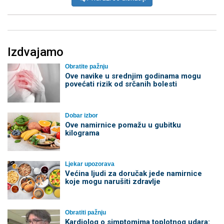
Izdvajamo
Obratite pažnju
Ove navike u srednjim godinama mogu
povećati rizik od srčanih bolesti
Dobar izbor
Ove namirnice pomažu u gubitku
kilograma
Ljekar upozorava
Većina ljudi za doručak jede namirnice
koje mogu narušiti zdravlje
Obratiti pažnju
Kardiolog o simptomima toplotnog udara: