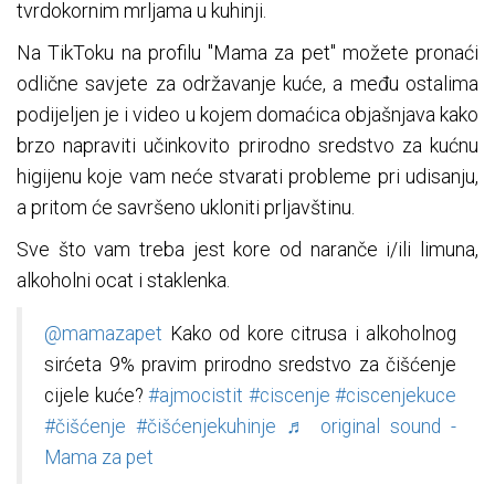
tvrdokornim mrljama u kuhinji.
Na TikToku na profilu "Mama za pet" možete pronaći
odlične savjete za održavanje kuće, a među ostalima
podijeljen je i video u kojem domaćica objašnjava kako
brzo napraviti učinkovito prirodno sredstvo za kućnu
higijenu koje vam neće stvarati probleme pri udisanju,
a pritom će savršeno ukloniti prljavštinu.
Sve što vam treba jest kore od naranče i/ili limuna,
alkoholni ocat i staklenka.
@mamazapet
Kako od kore citrusa i alkoholnog
sirćeta 9% pravim prirodno sredstvo za čišćenje
cijele kuće?
#ajmocistit
#ciscenje
#ciscenjekuce
#čišćenje
#čišćenjekuhinje
♬ original sound -
Mama za pet