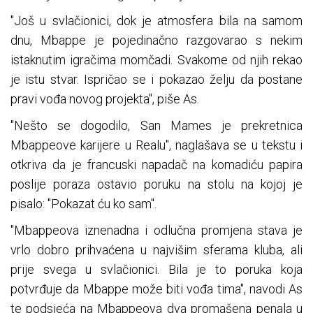
"Još u svlačionici, dok je atmosfera bila na samom
dnu, Mbappe je pojedinačno razgovarao s nekim
istaknutim igračima momčadi. Svakome od njih rekao
je istu stvar. Ispričao se i pokazao želju da postane
pravi vođa novog projekta", piše As.
"Nešto se dogodilo, San Mames je prekretnica
Mbappeove karijere u Realu", naglašava se u tekstu i
otkriva da je francuski napadač na komadiću papira
poslije poraza ostavio poruku na stolu na kojoj je
pisalo: "Pokazat ću ko sam".
"Mbappeova iznenadna i odlučna promjena stava je
vrlo dobro prihvaćena u najvišim sferama kluba, ali
prije svega u svlačionici. Bila je to poruka koja
potvrđuje da Mbappe može biti vođa tima", navodi As
te podsjeća na Mbappeova dva promašena penala u