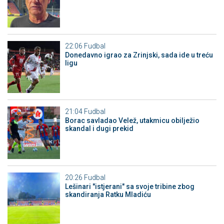
22:06
Fudbal
Donedavno igrao za Zrinjski, sada ide u treću
ligu
21:04
Fudbal
Borac savladao Velež, utakmicu obilježio
skandal i dugi prekid
20:26
Fudbal
Lešinari "istjerani" sa svoje tribine zbog
skandiranja Ratku Mladiću