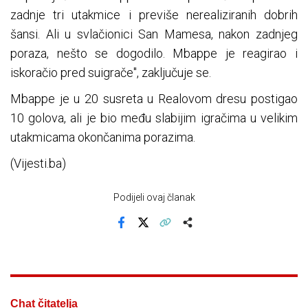
zadnje tri utakmice i previše nerealiziranih dobrih
šansi. Ali u svlačionici San Mamesa, nakon zadnjeg
poraza, nešto se dogodilo. Mbappe je reagirao i
iskoračio pred suigrače", zaključuje se.
Mbappe je u 20 susreta u Realovom dresu postigao
10 golova, ali je bio među slabijim igračima u velikim
utakmicama okončanima porazima.
(Vijesti.ba)
Podijeli ovaj članak
Facebook
X
Kopiraj link
Više
Chat čitatelja