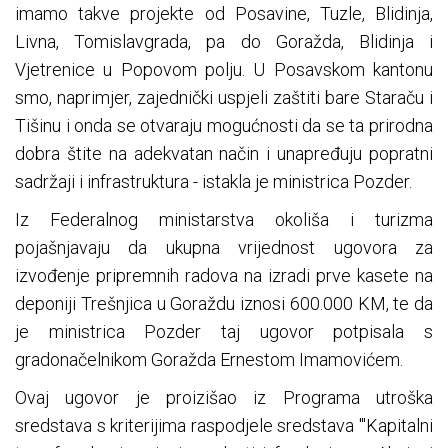
imamo takve projekte od Posavine, Tuzle, Blidinja,
Livna, Tomislavgrada, pa do Goražda, Blidinja i
Vjetrenice u Popovom polju. U Posavskom kantonu
smo, naprimjer, zajednički uspjeli zaštiti bare Staraču i
Tišinu i onda se otvaraju mogućnosti da se ta prirodna
dobra štite na adekvatan način i unapređuju popratni
sadržaji i infrastruktura - istakla je ministrica Pozder.
Iz Federalnog ministarstva okoliša i turizma
pojašnjavaju da ukupna vrijednost ugovora za
izvođenje pripremnih radova na izradi prve kasete na
deponiji Trešnjica u Goraždu iznosi 600.000 KM, te da
je ministrica Pozder taj ugovor potpisala s
gradonačelnikom Goražda Ernestom Imamovićem.
Ovaj ugovor je proizišao iz Programa utroška
sredstava s kriterijima raspodjele sredstava "'Kapitalni