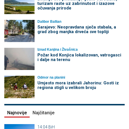
turizam raste uz zabrinutost i izazove
očuvanja prirode
Dalibor Ballian
Sarajevo: Neopravdana sječa stabala, a
grad zbog manjka drveća sve topliji
Iznad Kanjina i Živašnica
Požar kod Konjica lokalizovan, vatrogasci
i dalje na terenu
Odmor na planini
Umjesto mora izabrali Jahorinu: Gosti iz
regiona stigli u velikom broju
Najnovije
Najčitanije
14:04
BiH