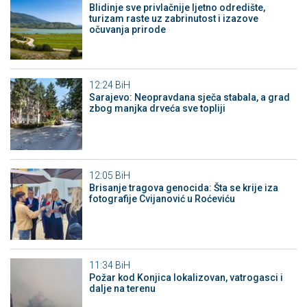
Blidinje sve privlačnije ljetno odredište,
turizam raste uz zabrinutost i izazove
očuvanja prirode
12:24
BiH
Sarajevo: Neopravdana sječa stabala, a grad
zbog manjka drveća sve topliji
12:05
BiH
Brisanje tragova genocida: Šta se krije iza
fotografije Cvijanović u Roćeviću
11:34
BiH
Požar kod Konjica lokalizovan, vatrogasci i
dalje na terenu