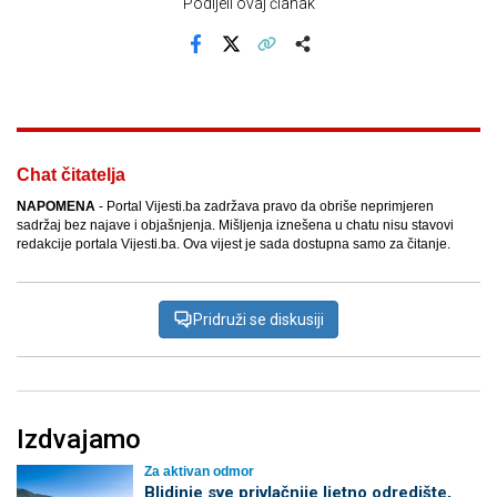
Podijeli ovaj članak
Facebook
X
Kopiraj link
Više
Chat čitatelja
NAPOMENA
- Portal Vijesti.ba zadržava pravo da obriše neprimjeren
sadržaj bez najave i objašnjenja. Mišljenja iznešena u chatu nisu stavovi
redakcije portala Vijesti.ba. Ova vijest je sada dostupna samo za čitanje.
Pridruži se diskusiji
Izdvajamo
Za aktivan odmor
Blidinje sve privlačnije ljetno odredište,