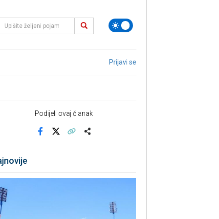
Prijavi se
Podijeli ovaj članak
Facebook
X
Kopiraj link
Više
jnovije