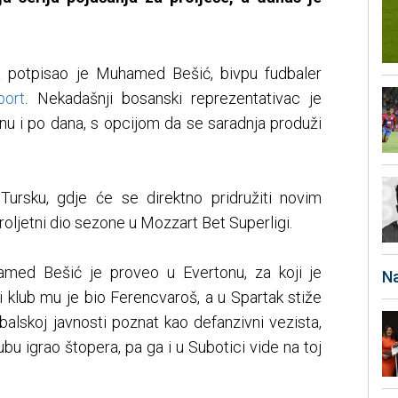
 potpisao je Muhamed Bešić, bivpu fudbaler
port
. Nekadašnji bosanski reprezentativac je
nu i po dana, s opcijom da se saradnja produži
Tursku, gdje će se direktno pridružiti novim
oljetni dio sezone u Mozzart Bet Superligi.
hamed Bešić je proveo u Evertonu, za koji je
Na
i klub mu je bio Ferencvaroš, a u Spartak stiže
balskoj javnosti poznat kao defanzivni vezista,
u igrao štopera, pa ga i u Subotici vide na toj