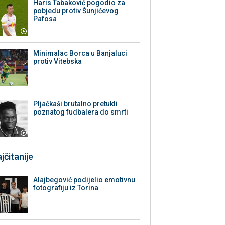
Haris Tabaković pogodio za
pobjedu protiv Šunjićevog
Pafosa
Minimalac Borca u Banjaluci
protiv Vitebska
Pljačkaši brutalno pretukli
poznatog fudbalera do smrti
jčitanije
Alajbegović podijelio emotivnu
fotografiju iz Torina