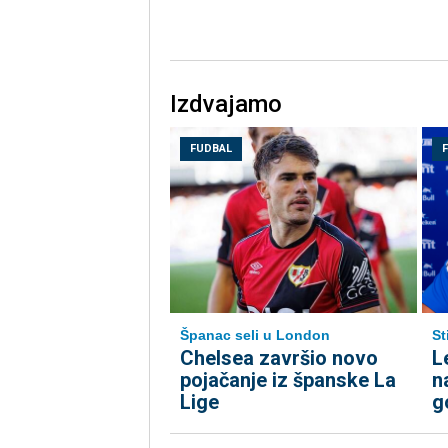
Izdvajamo
FUDBAL
Španac seli u London
St
Chelsea završio novo
L
pojačanje iz španske La
n
Lige
g