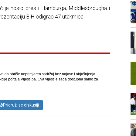
 je nosio dres i Hamburga, Middlesbrougha i
prezentaciju BiH odigrao 47 utakmica.
avo da obriše neprimjeren sadržaj bez najave i objašnjenja.
kcije portala Vijesti.ba. Ova vijest je sada dostupna samo za
Pridruži se diskusiji