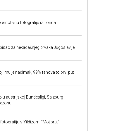
o emotivnu fotografiju iz Torina
isao za nekadašnjeg prvaka Jugoslavije
oji mu je nadimak, 99% fanova to prvi put
 u austrijskoj Bundesligi, Salzburg
sezonu
fotografiju s Yildizom: "Moj brat"