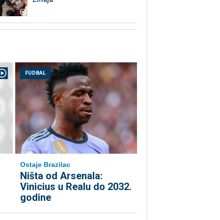
FUDBAL
Ostaje Brazilac
Ništa od Arsenala:
Vinicius u Realu do 2032.
godine