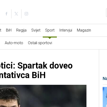
t
BiH
Regija
Svijet
Sport
Intervjui
Magazin
Auto-moto
Ostali sportovi
i
tici: Spartak doveo
ntativca BiH
Na