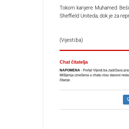
Tokom karijere Muhamed Bešić
Sheffield Uniteda, dok je za re
(Vijesti.ba)
Chat čitatelja
NAPOMENA
- Portal Vijesti.ba zadržava pr
Mišljenja iznešena u chatu nisu stavovi reda
čitanje.