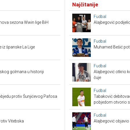
Najčitanije
Fudbal
e nova sezona Wwin lige BiH
Alajbegović podijeli
Fudbal
 iz španske La Lige
Muhamed Bešić potp
Fudbal
skog golmana u historiji
Alajbegović otkrio k
čuje
Fudbal
bjedu protiv Šunjićevog Pafosa
Tabaković debitovao
pobjedom otvorio 
Fudbal
otiv Vitebska
Alajbegović objavio 