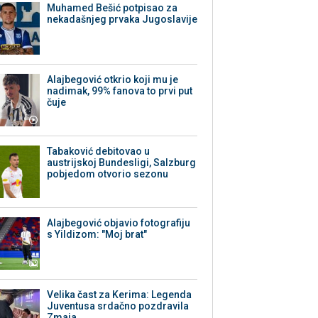
Muhamed Bešić potpisao za
nekadašnjeg prvaka Jugoslavije
Alajbegović otkrio koji mu je
nadimak, 99% fanova to prvi put
čuje
Tabaković debitovao u
austrijskoj Bundesligi, Salzburg
pobjedom otvorio sezonu
Alajbegović objavio fotografiju
s Yildizom: "Moj brat"
Velika čast za Kerima: Legenda
Juventusa srdačno pozdravila
Zmaja