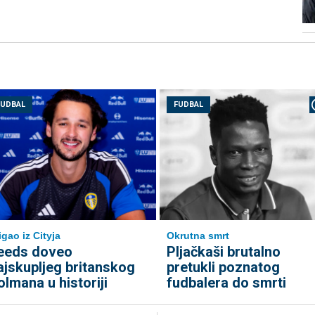
FUDBAL
FUDBAL
igao iz Cityja
Okrutna smrt
eeds doveo
Pljačkaši brutalno
ajskupljeg britanskog
pretukli poznatog
olmana u historiji
fudbalera do smrti