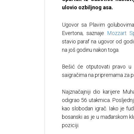
ulovio ozbiljnog asa.
Ugovor sa Plavim golubovima
Evertona, saznaje
Mozzart S
stavio paraf na ugovor od godi
na još godinu nakon toga.
Bešić će otputovati pravo u 
saigračima na pripremama za pr
Najznačajniji dio karijere Mu
odigrao 56 utakmica. Posljednj
kao slobodan igrač. Iako je fud
bosanski as je u mađarskom klub
poziciji.