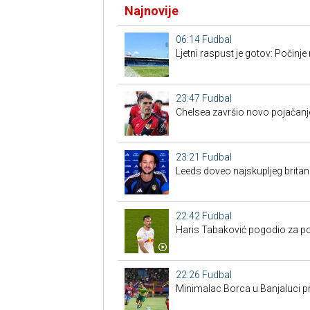
Najnovije
06:14
Fudbal
Ljetni raspust je gotov: Počinj
23:47
Fudbal
Chelsea završio novo pojačanje
23:21
Fudbal
Leeds doveo najskupljeg britan
22:42
Fudbal
Haris Tabaković pogodio za po
22:26
Fudbal
Minimalac Borca u Banjaluci pr