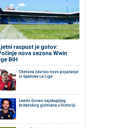
Ljetni raspust je gotov:
Počinje nova sezona Wwin
lige BiH
Chelsea završio novo pojačanje
iz španske La Lige
Leeds doveo najskupljeg
britanskog golmana u historiji