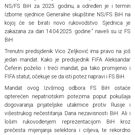
NS/FS BiH za 2025. godinu, a određen je i termin
Izborne sjednice Generalne skupštine NS/FS BiH na
kojoj će se birati novo rukovodstvo. Sjednica je
zakazana za dan 14.04.2025. godine.” naveli su iz FS
BiH.
Trenutni predsjdenik Vico Zeljković ima pravo na još
jedan mandat. Kako je predsjednik FIFA Aleksandar
Čeferin poželio i treći mandat, pa tako promijenio i
FIFA statut, očekuje se da isti potez napravi i FS BiH.
Mandat ovog Izvšrnog odbora FS BiH ostaće
opterećen nepatriotskim potezima poput pokušaja
dogovaranja prijateljske utakmice protiv Rusije i
višestrukog nečestitanja Dana nezavisnosti BiH. Ali i
lošim rukovođenjem reprezentacijom BiH kroz
prečesta mijenjanja selektora i ciljeva, te rekordno