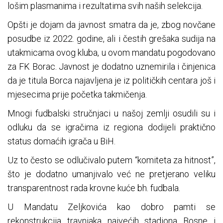
lošim plasmanima i rezultatima svih naših selekcija.
Opšti je dojam da javnost smatra da je, zbog novčane
posudbe iz 2022. godine, ali i čestih grešaka sudija na
utakmicama ovog kluba, u ovom mandatu pogodovano
za FK Borac. Javnost je dodatno uznemirila i činjenica
da je titula Borca najavljena je iz političkih centara još i
mjesecima prije početka takmičenja.
Mnogi fudbalski stručnjaci u našoj zemlji osudili su i
odluku da se igračima iz regiona dodijeli praktično
status domaćih igrača u BiH.
Uz to često se odlučivalo putem “komiteta za hitnost”,
što je dodatno umanjivalo već ne pretjerano veliku
transparentnost rada krovne kuće bh. fudbala.
U Mandatu Zeljkovića kao dobro pamti se
rekonstrukcija travnjaka najvećih stadiona Bosne i