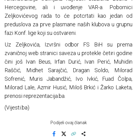
Hercegovine, ali i uvođenje VAR-a. Pobornici
Zeljkovićevog rada to će potcrtati kao jedan od
preduslova za prve plasmane naših klubova u grupnu
fazi Konf. lige koji su ostvareni.
Uz Zeljkovića, Izvršni odbor FS BiH su prema
zvaničnoj web stranici saveza u protekle četiri godine
čini još Ivan Beus, Irfan Durić, Ivan Perić, Muhidin
Raščić, Midhet Sarajčić, Dragan Soldo, Milorad
Sofrenić, Muris Jabandžić, Ivo Ivkić, Fuad Čolpa,
Milorad Lale, Azmir Husić, Miloš Brkić i Žarko Laketa,
prenosi reprezentacija.ba.
(Vijesti.ba)
Podijeli ovaj članak