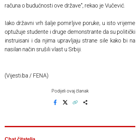
računa o budućnosti ove države", rekao je Vučević.
Iako državni vrh šalje pomirljive poruke, u isto vrijeme
optužuje studente i druge demonstrante da su politički
instruisani i da njima upravljaju strane sile kako bi na
nasilan način srušili vlast u Srbiji.
(Vijesti.ba / FENA)
Podijeli ovaj članak
Facebook
X
Kopiraj link
Više
Chat čitatelja