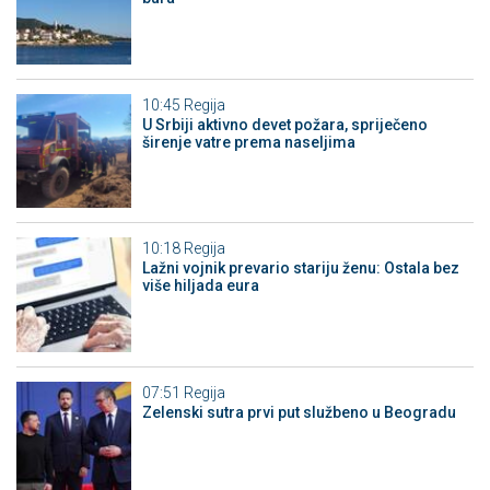
10:45
Regija
U Srbiji aktivno devet požara, spriječeno
širenje vatre prema naseljima
10:18
Regija
Lažni vojnik prevario stariju ženu: Ostala bez
više hiljada eura
07:51
Regija
Zelenski sutra prvi put službeno u Beogradu