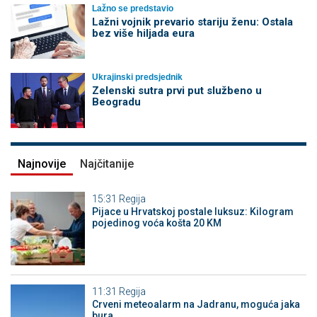
Lažno se predstavio
Lažni vojnik prevario stariju ženu: Ostala
bez više hiljada eura
Ukrajinski predsjednik
Zelenski sutra prvi put službeno u
Beogradu
Najnovije
Najčitanije
15:31
Regija
Pijace u Hrvatskoj postale luksuz: Kilogram
pojedinog voća košta 20 KM
11:31
Regija
Crveni meteoalarm na Jadranu, moguća jaka
bura