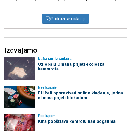
Pridruži se diskusiji
Izdvajamo
Nafta curi iz tankera
Uz obalu Omana prijeti ekološka
katastrofa
Neslaganje
EU želi oporezivati online klađenje, jedna
članica prijeti blokadom
Pod lupom
Kina pooštrava kontrolu nad bogatima