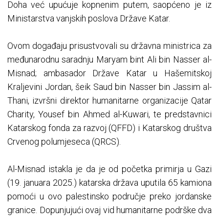
Doha već upućuje kopnenim putem, saopćeno je iz
Ministarstva vanjskih poslova Države Katar.
Ovom događaju prisustvovali su državna ministrica za
međunarodnu saradnju Maryam bint Ali bin Nasser al-
Misnad; ambasador Države Katar u Hašemitskoj
Kraljevini Jordan, šeik Saud bin Nasser bin Jassim al-
Thani, izvršni direktor humanitarne organizacije Qatar
Charity, Yousef bin Ahmed al-Kuwari, te predstavnici
Katarskog fonda za razvoj (QFFD) i Katarskog društva
Crvenog polumjeseca (QRCS).
Al-Misnad istakla je da je od početka primirja u Gazi
(19. januara 2025.) katarska država uputila 65 kamiona
pomoći u ovo palestinsko područje preko jordanske
granice. Dopunjujući ovaj vid humanitarne podrške dva