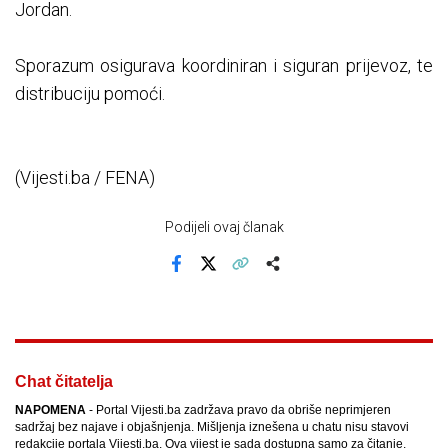
Jordan.
Sporazum osigurava koordiniran i siguran prijevoz, te
distribuciju pomoći.
(Vijesti.ba / FENA)
Podijeli ovaj članak
Facebook
X
Kopiraj link
Više
Chat čitatelja
NAPOMENA
- Portal Vijesti.ba zadržava pravo da obriše neprimjeren
sadržaj bez najave i objašnjenja. Mišljenja iznešena u chatu nisu stavovi
redakcije portala Vijesti.ba. Ova vijest je sada dostupna samo za čitanje.