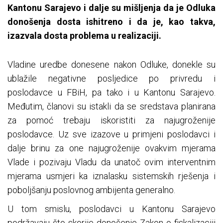
Kantonu Sarajevo i dalje su mišljenja da je Odluka
donošenja dosta ishitreno i da je, kao takva,
izazvala dosta problema u realizaciji.
Vladine uredbe donesene nakon Odluke, donekle su
ublažile negativne posljedice po privredu i
poslodavce u FBiH, pa tako i u Kantonu Sarajevo.
Međutim, članovi su istakli da se sredstava planirana
za pomoć trebaju iskoristiti za najugroženije
poslodavce. Uz sve izazove u primjeni poslodavci i
dalje brinu za one najugroženije ovakvim mjerama
Vlade i pozivaju Vladu da unatoč ovim interventnim
mjerama usmjeri ka iznalasku sistemskih rješenja i
poboljšanju poslovnog ambijenta generalno.
U tom smislu, poslodavci u Kantonu Sarajevo
podržavaju što skorije donošenje Zakon o fiskalizaciji