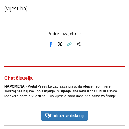
(Vijesti.ba)
Podijeli ovaj članak
Facebook
X
Kopiraj link
Više
Chat čitatelja
NAPOMENA
- Portal Vijesti.ba zadržava pravo da obriše neprimjeren
sadržaj bez najave i objašnjenja. Mišljenja iznešena u chatu nisu stavovi
redakcije portala Vijesti.ba. Ova vijest je sada dostupna samo za čitanje.
Pridruži se diskusiji