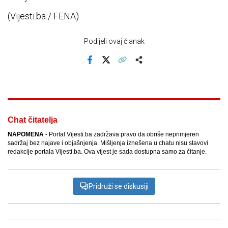
(Vijesti.ba / FENA)
Podijeli ovaj članak
Facebook
X
Kopiraj link
Više
Chat čitatelja
NAPOMENA
- Portal Vijesti.ba zadržava pravo da obriše neprimjeren
sadržaj bez najave i objašnjenja. Mišljenja iznešena u chatu nisu stavovi
redakcije portala Vijesti.ba. Ova vijest je sada dostupna samo za čitanje.
Pridruži se diskusiji