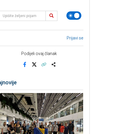
Prijavi se
Podijeli ovaj članak
Facebook
X
Kopiraj link
Više
jnovije