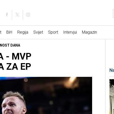
t
BiH
Regija
Svijet
Sport
Intervjui
Magazin
LIČNOST DANA
 - MVP
A ZA EP
Na