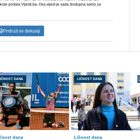
kcije portala Vijesti.ba. Ova vijest je sada dostupna samo za
Pridruži se diskusiji
LIČNOST DANA
LIČNOST DANA
čnost dana
Ličnost dana