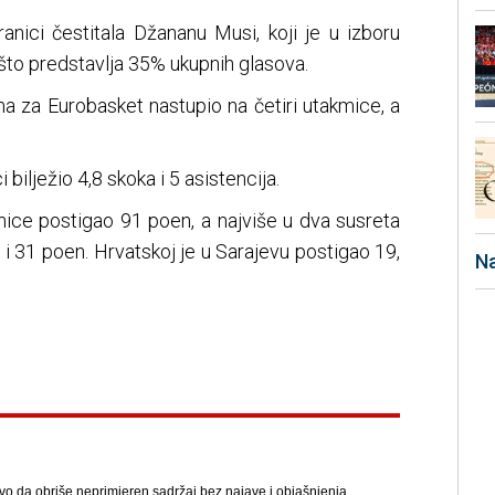
ranici čestitala Džananu Musi, koji je u izboru
što predstavlja 35% ukupnih glasova.
ma za Eurobasket nastupio na četiri utakmice, a
bilježio 4,8 skoka i 5 asistencija.
mice postigao 91 poen, a najviše u dva susreta
 i 31 poen. Hrvatskoj je u Sarajevu postigao 19,
Na
avo da obriše neprimjeren sadržaj bez najave i objašnjenja.