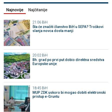
Najnovije
Najčitanije
21:06
BiH
Šta će značiti članstvo BiH u SEPA? Troškovi
slanja novca dosta manji
20:02
BiH
Bh. grad po prvi put dobio direktna sredstva
Europske unije
18:45
BiH
MUP ZDK uskoro bi mogao dobiti elektronski
pristup e-Gruntu