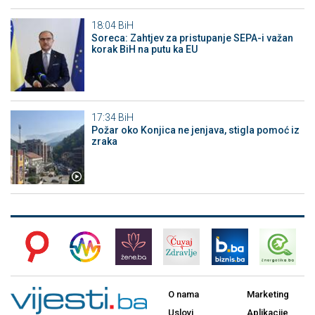
18:04
BiH
Soreca: Zahtjev za pristupanje SEPA-i važan
korak BiH na putu ka EU
17:34
BiH
Požar oko Konjica ne jenjava, stigla pomoć iz
zraka
O nama
Marketing
Uslovi
Aplikacije