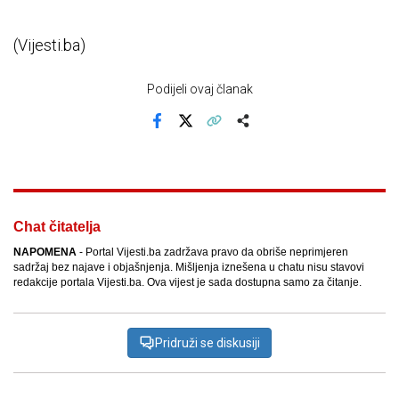
(Vijesti.ba)
Podijeli ovaj članak
Facebook
X
Kopiraj link
Više
Chat čitatelja
NAPOMENA
- Portal Vijesti.ba zadržava pravo da obriše neprimjeren
sadržaj bez najave i objašnjenja. Mišljenja iznešena u chatu nisu stavovi
redakcije portala Vijesti.ba. Ova vijest je sada dostupna samo za čitanje.
Pridruži se diskusiji