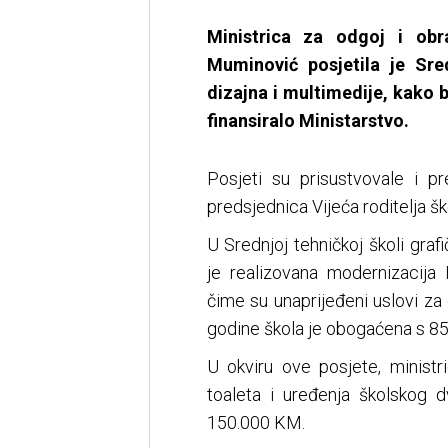
Ministrica za odgoj i ob
Muminović posjetila je Sred
dizajna i multimedije, kako b
finansiralo Ministarstvo.
Posjeti su prisustvovale i p
predsjednica Vijeća roditelja šk
U Srednjoj tehničkoj školi graf
je realizovana modernizacija 
čime su unaprijeđeni uslovi za 
godine škola je obogaćena s 85
U okviru ove posjete, ministric
toaleta i uređenja školskog d
150.000 KM.