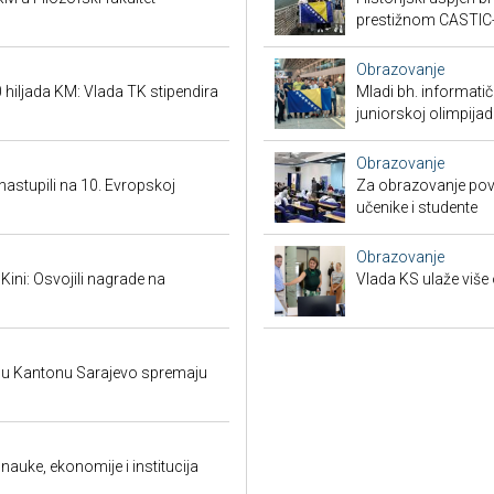
prestižnom CASTIC
Obrazovanje
hiljada KM: Vlada TK stipendira
Mladi bh. informatič
juniorskoj olimpijad
Obrazovanje
 nastupili na 10. Evropskoj
Za obrazovanje povr
učenike i studente
Obrazovanje
 Kini: Osvojili nagrade na
Vlada KS ulaže više 
i u Kantonu Sarajevo spremaju
auke, ekonomije i institucija