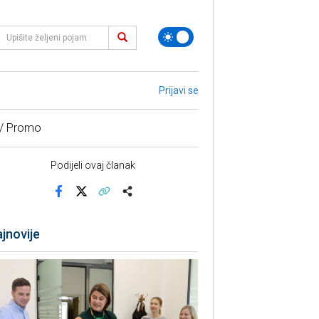
Prijavi se
 / Promo
Podijeli ovaj članak
Facebook
X
Kopiraj link
Više
jnovije