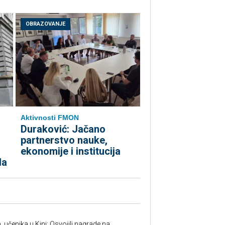
OBRAZOVANJE
Aktivnosti FMON
Duraković: Jačano
partnerstvo nauke,
ekonomije i institucija
da
. učenika u Kini: Osvojili nagrade na