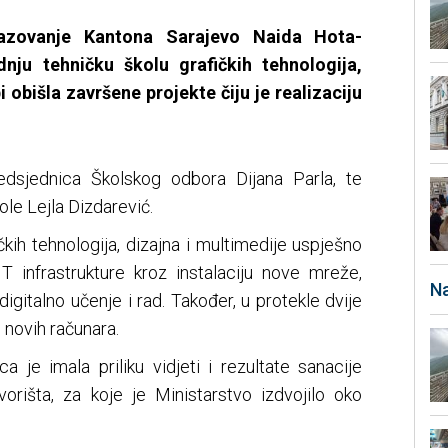
razovanje Kantona Sarajevo Naida Hota-
nju tehničku školu grafičkih tehnologija,
i obišla završene projekte čiju je realizaciju
redsjednica Školskog odbora Dijana Parla, te
ole Lejla Dizdarević.
ičkih tehnologija, dizajna i multimedije uspješno
IT infrastrukture kroz instalaciju nove mreže,
Na
digitalno učenje i rad. Također, u protekle dvije
 novih računara.
a je imala priliku vidjeti i rezultate sanacije
vorišta, za koje je Ministarstvo izdvojilo oko