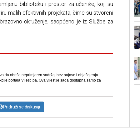
mljenu biblioteku i prostor za učenike, koji su
ru malih efektivnih projekata, čime su stvoreni
 obrazovno okruženje, saopćeno je iz Službe za
avo da obriše neprimjeren sadržaj bez najave i objašnjenja.
kcije portala Vijesti.ba. Ova vijest je sada dostupna samo za
Pridruži se diskusiji