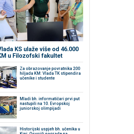
Vlada KS ulaže više od 46.000
KM u Filozofski fakultet
Za obrazovanje povratnika 200
hiljada KM: Vlada TK stipendira
učenike i studente
Mladi bh. informatičari prvi put
nastupili na 10. Evropskoj
juniorskoj olimpijadi
Historijski uspjeh bh. učenika u
Kini: Osvojili nagrade na