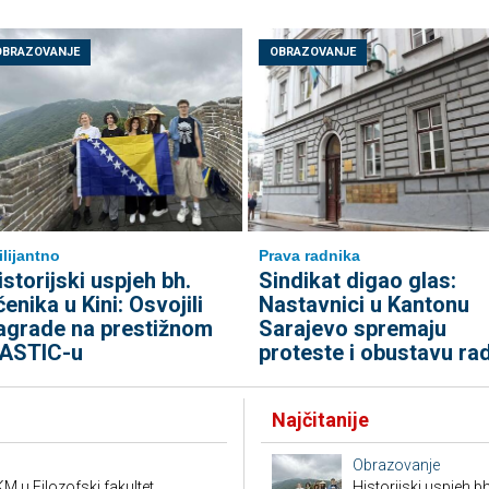
OBRAZOVANJE
OBRAZOVANJE
ilijantno
Prava radnika
istorijski uspjeh bh.
Sindikat digao glas:
čenika u Kini: Osvojili
Nastavnici u Kantonu
agrade na prestižnom
Sarajevo spremaju
ASTIC-u
proteste i obustavu ra
Najčitanije
Obrazovanje
M u Filozofski fakultet
Historijski uspjeh bh