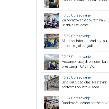
13:06
Obrazovanje
Za obrazovanje povratnika 200 
učenike i studente
15:59
Obrazovanje
Mladi bh. informatičari prvi put
juniorskoj olimpijadi
10:08
Obrazovanje
Historijski uspjeh bh. učenika u
prestižnom CASTIC-u
16:25
Obrazovanje
Sindikat digao glas: Nastavnic
proteste i obustavu rada
11:34
Obrazovanje
Duraković: Jačano partnerstvo n