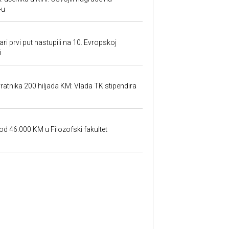
-u
ari prvi put nastupili na 10. Evropskoj
i
atnika 200 hiljada KM: Vlada TK stipendira
od 46.000 KM u Filozofski fakultet