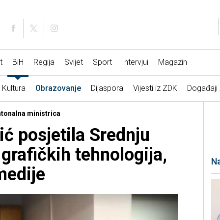
t
BiH
Regija
Svijet
Sport
Intervjui
Magazin
Kultura
Obrazovanje
Dijaspora
Vijesti iz ZDK
Događaji
ntonalna ministrica
 posjetila Srednju
grafičkih tehnologija,
Na
medije