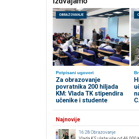
Izdvajamo
OBRAZOVANJE
Potpisani ugovori
Br
Za obrazovanje
H
povratnika 200 hiljada
u
KM: Vlada TK stipendira
n
učenike i studente
C
Najnovije
16:28
Obrazovanje
Vlada KS ulaže više od 46.000 K