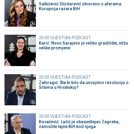
Salkičević-Dizdarević otvoreno o aferama:
Korupcija razara BiH
20:00
VIJESTI.BA PODCAST
Karić: Novo Sarajevo je veliko gradilište, stižu
velike promjene
20:00
VIJESTI.BA PODCAST
Zahiragić: Šta bi bilo da usvojimo rezoluciju o
Srbima u Hrvatskoj?
20:00
VIJESTI.BA PODCAST
Kovačević: Lučić je obavještajac Zagreba,
zamislite tajne BiH kod njega