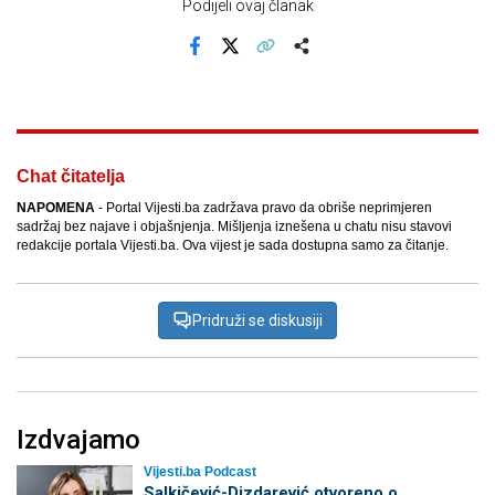
Podijeli ovaj članak
Facebook
X
Kopiraj link
Više
Chat čitatelja
NAPOMENA
- Portal Vijesti.ba zadržava pravo da obriše neprimjeren
sadržaj bez najave i objašnjenja. Mišljenja iznešena u chatu nisu stavovi
redakcije portala Vijesti.ba. Ova vijest je sada dostupna samo za čitanje.
Pridruži se diskusiji
Izdvajamo
Vijesti.ba Podcast
Salkičević-Dizdarević otvoreno o