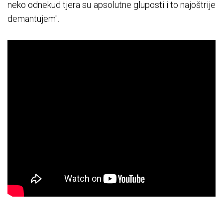
neko odnekud tjera su apsolutne gluposti i to najoštrije
demantujem".