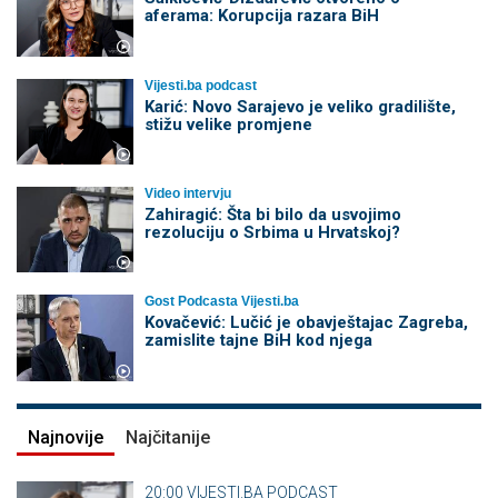
aferama: Korupcija razara BiH
Vijesti.ba podcast
Karić: Novo Sarajevo je veliko gradilište,
stižu velike promjene
Video intervju
Zahiragić: Šta bi bilo da usvojimo
rezoluciju o Srbima u Hrvatskoj?
Gost Podcasta Vijesti.ba
Kovačević: Lučić je obavještajac Zagreba,
zamislite tajne BiH kod njega
Najnovije
Najčitanije
20:00
VIJESTI.BA PODCAST