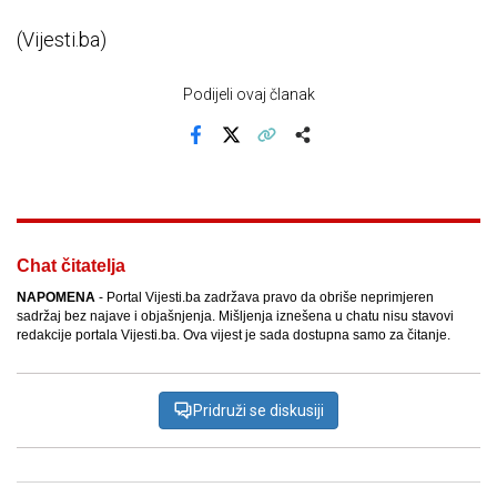
(Vijesti.ba)
Podijeli ovaj članak
Facebook
X
Kopiraj link
Više
Chat čitatelja
NAPOMENA
- Portal Vijesti.ba zadržava pravo da obriše neprimjeren
sadržaj bez najave i objašnjenja. Mišljenja iznešena u chatu nisu stavovi
redakcije portala Vijesti.ba. Ova vijest je sada dostupna samo za čitanje.
Pridruži se diskusiji