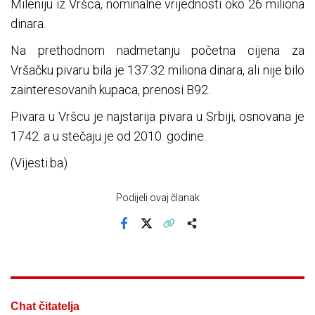
Mileniju iz Vršca, nominalne vrijednosti oko 26 miliona
dinara.
Na prethodnom nadmetanju početna cijena za
Vršačku pivaru bila je 137.32 miliona dinara, ali nije bilo
zainteresovanih kupaca, prenosi B92.
Pivara u Vršcu je najstarija pivara u Srbiji, osnovana je
1742. a u stečaju je od 2010. godine.
(Vijesti.ba)
Podijeli ovaj članak
Facebook
X
Kopiraj link
Više
Chat čitatelja