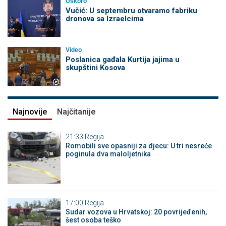
Uskoro
Vučić: U septembru otvaramo fabriku
dronova sa Izraelcima
Video
Poslanica gađala Kurtija jajima u
skupštini Kosova
Najnovije
Najčitanije
21:33
Regija
Romobili sve opasniji za djecu: U tri nesreće
poginula dva maloljetnika
17:00
Regija
Sudar vozova u Hrvatskoj: 20 povrijeđenih,
šest osoba teško