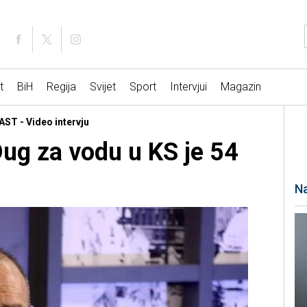
t
BiH
Regija
Svijet
Sport
Intervjui
Magazin
ST - Video intervju
ug za vodu u KS je 54
Na