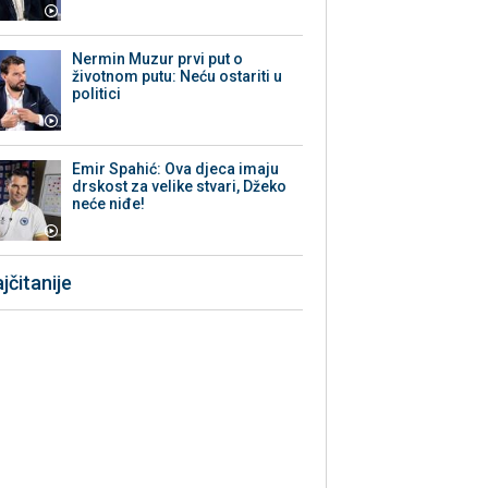
Nermin Muzur prvi put o
životnom putu: Neću ostariti u
politici
Emir Spahić: Ova djeca imaju
drskost za velike stvari, Džeko
neće niđe!
jčitanije