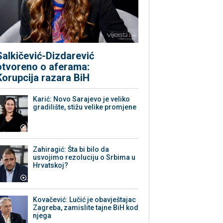
Salkičević-Dizdarević
otvoreno o aferama:
Korupcija razara BiH
Karić: Novo Sarajevo je veliko
gradilište, stižu velike promjene
Zahiragić: Šta bi bilo da
usvojimo rezoluciju o Srbima u
Hrvatskoj?
Kovačević: Lučić je obavještajac
Zagreba, zamislite tajne BiH kod
njega