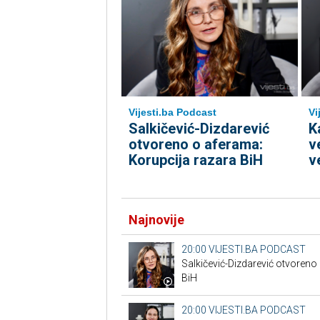
Vi
Vijesti.ba Podcast
K
Salkičević-Dizdarević
v
otvoreno o aferama:
v
Korupcija razara BiH
Najnovije
20:00
VIJESTI.BA PODCAST
Salkičević-Dizdarević otvoreno
BiH
20:00
VIJESTI.BA PODCAST