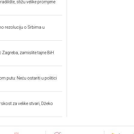
radilište, stižu velike promjene
imo rezoluciju o Srbima u
c Zagreba, zamislite tajne BiH
m putu: Neću ostariti u politici
skost za velike stvari, Džeko