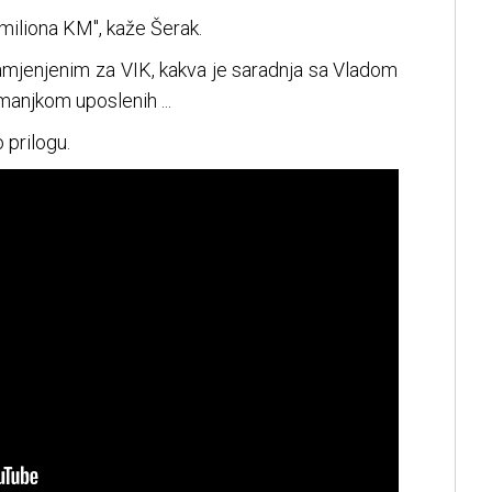
miliona KM", kaže Šerak.
amjenjenim za VIK, kakva je saradnja sa Vladom
anjkom uposlenih ...
 prilogu.