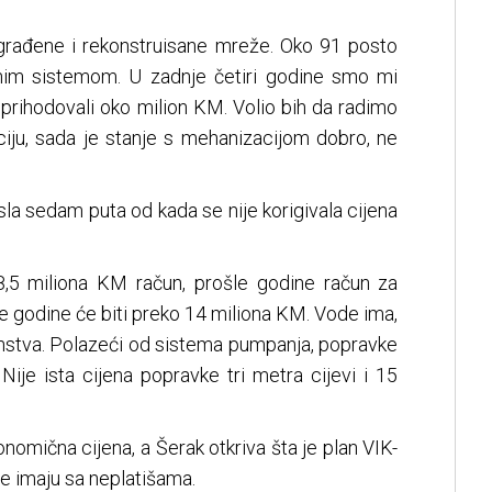
građene i rekonstruisane mreže. Oko 91 posto
nim sistemom. U zadnje četiri godine smo mi
prihodovali oko milion KM. Volio bih da radimo
ciju, sada je stanje s mehanizacijom dobro, ne
asla sedam puta od kada se nije korigivala cijena
,5 miliona KM račun, prošle godine račun za
ve godine će biti preko 14 miliona KM. Vode ima,
instva. Polazeći od sistema pumpanja, popravke
. Nije ista cijena popravke tri metra cijevi i 15
onomična cijena, a Šerak otkriva šta je plan VIK-
e imaju sa neplatišama.