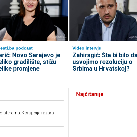
jesti.ba podcast
Video intervju
arić: Novo Sarajevo je
Zahiragić: Šta bi bilo d
eliko gradilište, stižu
usvojimo rezoluciju o
elike promjene
Srbima u Hrvatskoj?
Najčitanije
 o aferama: Korupcija razara