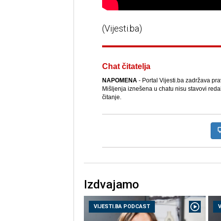
(Vijesti.ba)
Chat čitatelja
NAPOMENA
- Portal Vijesti.ba zadržava pr
Mišljenja iznešena u chatu nisu stavovi reda
čitanje.
Izdvajamo
VIJESTI.BA PODCAST