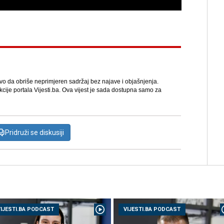
avo da obriše neprimjeren sadržaj bez najave i objašnjenja.
kcije portala Vijesti.ba. Ova vijest je sada dostupna samo za
Pridruži se diskusiji
VIJESTI.BA PODCAST
VIJESTI.BA PODCAST