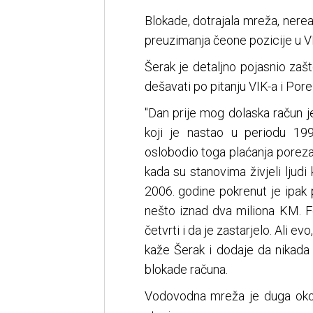
Blokade, dotrajala mreža, nerea
preuzimanja čeone pozicije u VI
Šerak je detaljno pojasnio zašt
dešavati po pitanju VIK-a i Por
"Dan prije mog dolaska račun j
koji je nastao u periodu 19
oslobodio toga plaćanja poreza
kada su stanovima živjeli ljudi k
2006. godine pokrenut je ipak p
nešto iznad dva miliona KM. F
četvrti i da je zastarjelo. Ali e
kaže Šerak i dodaje da nikada 
blokade računa.
Vodovodna mreža je duga oko 