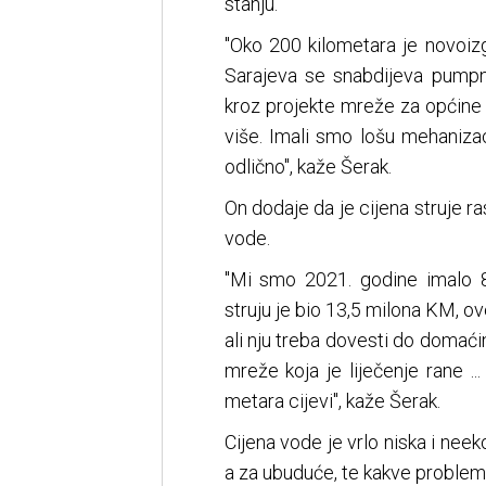
stanju.
"Oko 200 kilometara je novoiz
Sarajeva se snabdijeva pump
kroz projekte mreže za općine 
više. Imali smo lošu mehaniza
odlično", kaže Šerak.
On dodaje da je cijena struje r
vode.
"Mi smo 2021. godine imalo 8
struju je bio 13,5 milona KM, o
ali nju treba dovesti do domać
mreže koja je liječenje rane ..
metara cijevi", kaže Šerak.
Cijena vode je vrlo niska i neek
a za ubuduće, te kakve problem