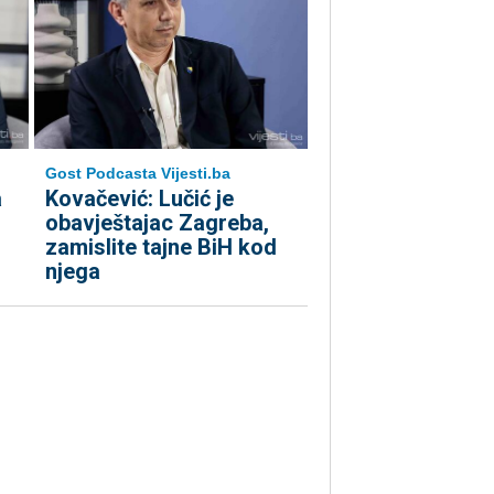
Gost Podcasta Vijesti.ba
a
Kovačević: Lučić je
obavještajac Zagreba,
zamislite tajne BiH kod
njega