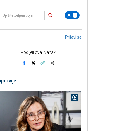
Prijavi se
Podijeli ovaj članak
Facebook
X
Kopiraj link
Više
jnovije