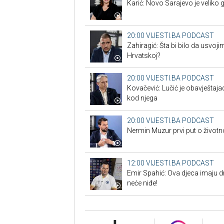
Karić: Novo Sarajevo je veliko g
20:00
VIJESTI.BA PODCAST
Zahiragić: Šta bi bilo da usvoj
Hrvatskoj?
20:00
VIJESTI.BA PODCAST
Kovačević: Lučić je obavještaja
kod njega
20:00
VIJESTI.BA PODCAST
Nermin Muzur prvi put o životno
12:00
VIJESTI.BA PODCAST
Emir Spahić: Ova djeca imaju dr
neće niđe!