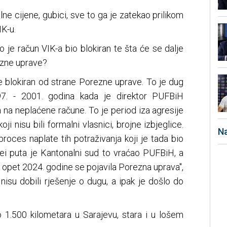
lne cijene, gubici, sve to ga je zatekao prilikom
K-u.
o je račun VIK-a bio blokiran te šta će se dalje
ezne uprave?
e blokiran od strane Porezne uprave. To je dug
97. - 2001. godina kada je direktor PUFBiH
 na neplaćene račune. To je period iza agresije
oji nisu bili formalni vlasnici, brojne izbjeglice.
Na
roces naplate tih potraživanja koji je tada bio
ei puta je Kantonalni sud to vraćao PUFBiH, a
vo, opet 2024. godine se pojavila Porezna uprava",
nisu dobili rješenje o dugu, a ipak je došlo do
1.500 kilometara u Sarajevu, stara i u lošem