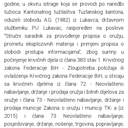
godine, u okviru istrage koja se provodi po naredbi
tužioca Kantonalnog tužilaštva Tuzlanskog kantona,
oduzeli slobodu A.G. (1982) iz Lukavca, državnom
službeniku PU Lukavac, raspoređen na poslove
"Stručni saradnik za provođenje propisa o oružju,
prometu eksplozivnih materija i primjeni propisa o
slobodi pristupa informacijama", zbog sumnji u
počinjenje krivičnih djela iz člana 383 stav 1. Krivičnog
zakona Federacije BiH - Zloupotreba položaja ili
ovlašćenja Krivičnog zakona Federacije BiH, u sticaju
sa krivičnim djelima iz člana 72 - Neovlašteno
nabavljanje, držanje i prodaja oružja i bitnih dijelova za
oružje i člana 73 - Neovlašteno nabavljanje, držanje i
prodaja municije Zakona o oružju i municiji TK- a (iz
2015) i člana 73 Neovlašteno nabavljanje,
posjedovanje, držanje, nošenje, trgovina, popravljanje,