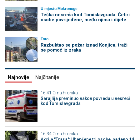
U mjestu Mokronoge
Teška nesreća kod Tomislavgrada: Četiri
osobe povrijeđene, među njima i dijete
Foto
Razbuktao se požar iznad Konjica, traži
se pomoć iz zraka
Najnovije
Najčitanije
16:41
Crna hronika
Sarajlija preminuo nakon povreda u nesreći
kod Tomislavgrada
16:34
Crna hronika
Akcija "Trasa": Uhapšene tri osobe, nađeno 14