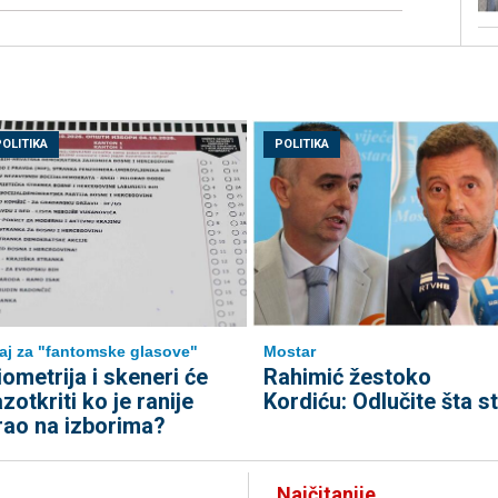
POLITIKA
POLITIKA
aj za "fantomske glasove"
Mostar
iometrija i skeneri će
Rahimić žestoko
azotkriti ko je ranije
Kordiću: Odlučite šta st
rao na izborima?
Najčitanije