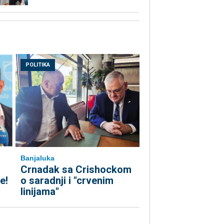
POLITIKA
Banjaluka
Crnadak sa Crishockom
e!
o saradnji i "crvenim
linijama"