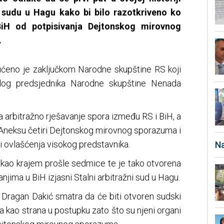
 sudu u Hagu kako bi bilo razotkriveno ko
 BiH od potpisivanja Dejtonskog mirovnog
.
eno je zaključkom Narodne skupštine RS koji
dlog predsjednika Narodne skupštine Nenada
 arbitražno rješavanje spora između RS i BiH, a
 Aneksu četiri Dejtonskog mirovnog sporazuma i
i ovlašćenja visokog predstavnika.
Na
tekao krajem prošle sedmice te je tako otvorena
jima u BiH izjasni Stalni arbitražni sud u Hagu.
ragan Dakić smatra da će biti otvoren sudski
a kao strana u postupku zato što su njeni organi