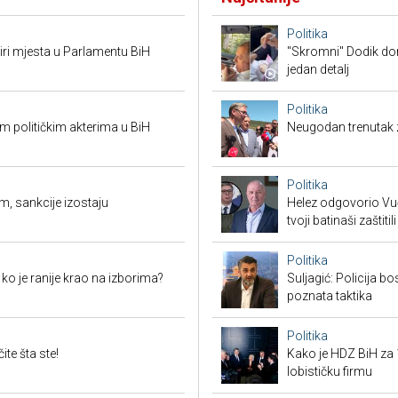
Politika
tiri mjesta u Parlamentu BiH
"Skromni" Dodik dor
jedan detalj
Politika
 političkim akterima u BiH
Neugodan trenutak za
Politika
m, sankcije izostaju
Helez odgovorio Vučić
tvoji batinaši zaštitili
Politika
i ko je ranije krao na izborima?
Suljagić: Policija bo
poznata taktika
Politika
te šta ste!
Kako je HDZ BiH z
lobističku firmu