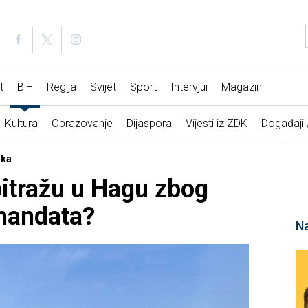
t
BiH
Regija
Svijet
Sport
Intervjui
Magazin
Kultura
Obrazovanje
Dijaspora
Vijesti iz ZDK
Događaji
uka
itražu u Hagu zbog
mandata?
Na