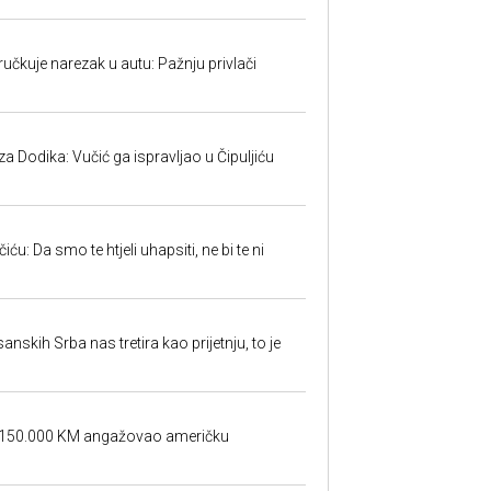
učkuje narezak u autu: Pažnju privlači
 Dodika: Vučić ga ispravljao u Čipuljiću
u: Da smo te htjeli uhapsiti, ne bi te ni
sanskih Srba nas tretira kao prijetnju, to je
a 150.000 KM angažovao američku