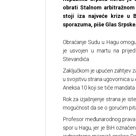
obrati Stalnom arbitražnom
stoji iza najveće krize u
sporazuma, piše Glas Srpske
Obraćanje Sudu u Hagu omoguć
je usvojen u martu na prije
Stevandića.
Zaključkom je upućen zahtjev za
u svojstvu strana ugovornica u
Aneksa 10 koji se tiče mandata 
Rok za izjašnjenje strana je is
mogućnost da se o gorućim pitan
Profesor međunarodnog prava D
spor u Hagu, jer je BiH označen