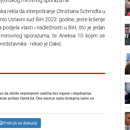
Dejtonskog mirovnog sporazuma.
ska rekla da interpoliranje Christiana Schmidta u
inio Ustavni sud BiH 2023. godine, jeste kršenje
 podjela vlasti i nadležnosti u BiH, što je jedan
 mirovnog sporazuma, te Aneksa 10 kojim se
edstavnika - rekao je Dakić.
avo da obriše neprimjeren sadržaj bez najave i objašnjenja.
kcije portala Vijesti.ba. Ova vijest je sada dostupna samo za
Pridruži se diskusiji