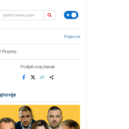
Prijavi se
 / Promo
Podijeli ovaj članak
Facebook
X
Kopiraj link
Više
jnovije