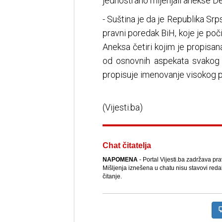
jednostrano mijenjali anekse 
- Suština je da je Republika Srp
pravni poredak BiH, koje je poč
Aneksa četiri kojim je propisana
od osnovnih aspekata svakog
propisuje imenovanje visokog pr
(Vijesti.ba)
Chat čitatelja
NAPOMENA
- Portal Vijesti.ba zadržava pr
Mišljenja iznešena u chatu nisu stavovi reda
čitanje.