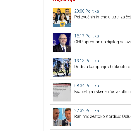
20:00
Politika
Pet zvučnih imena u utrci za če
18:17
Politika
OHR spreman na dijalog sa svim
13:13
Politika
Dodik u kampanji s helikoptero
08:34
Politika
Biometrija i skeneri će razotkrit
22:32
Politika
Rahimić žestoko Kordiću: Odluči