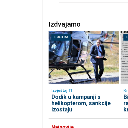
Izdvajamo
POLITIKA
Kr
Izvještaj TI
B
Dodik u kampanji s
r
helikopterom, sankcije
k
izostaju
Najnovije