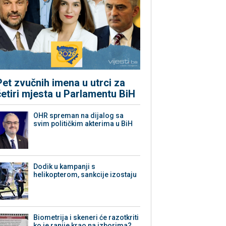
Pet zvučnih imena u utrci za
četiri mjesta u Parlamentu BiH
OHR spreman na dijalog sa
svim političkim akterima u BiH
Dodik u kampanji s
helikopterom, sankcije izostaju
Biometrija i skeneri će razotkriti
ko je ranije krao na izborima?