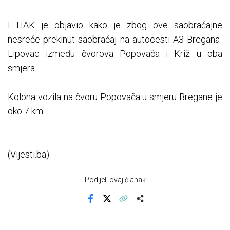
I HAK je objavio kako je zbog ove saobraćajne
nesreće prekinut saobraćaj na autocesti A3 Bregana-
Lipovac između čvorova Popovača i Križ u oba
smjera.
Kolona vozila na čvoru Popovača u smjeru Bregane je
oko 7 km.
(Vijesti.ba)
Podijeli ovaj članak
Facebook
X
Kopiraj link
Više