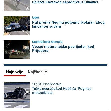
ubistva Elezovog saradnika u Lukavici
Udor
Put prema Neumu potpuno blokiran zbog
lančanog sudara
Saobraćajna nesreća
Vozač motora teško povrijeđen kod
Prijedora
Najnovije
Najčitanije
20:19
Crna hronika
Teška nesreća kod Hadžića: Poginuo
motociklista