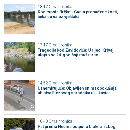
18:12
Crna hronika
Kod mosta Brčko - Gunja pronađene kosti,
čeka se nalaz vještaka
17:17
Crna hronika
Tragedija kod Zavidovića: U rijeci Krivaji
utopio se 24-godišnji muškarac
14:52
Crna hronika
Uznemirujuće: Objavljen snimak pokušaja
ubistva Elezovog saradnika u Lukavici
10:40
Crna hronika
Put prema Neumu potpuno blokiran zbog