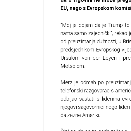
EU, nego s Evropskom komis
"Moj je dojam da je Trump to 
nama samo zajednički", rekao je
od preuzimanja dužnosti, u Bris
predsjednikom Evropskog vij
Ursulom von der Leyen i pr
Metsolom.
Merz je odmah po preuzimanju 
telefonski razgovarao s amer
odbijao sastati s liderima evro
njegovi sagovornici nego lideri
da zezne Ameriku.