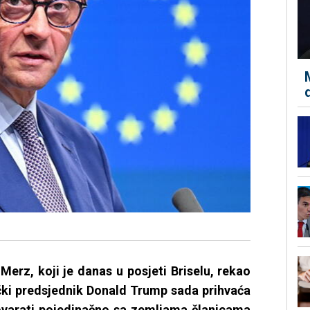
Merz, koji je danas u posjeti Briselu, rekao
ki predsjednik Donald Trump sada prihvaća
ovarati pojedinačno sa zemljama članicama