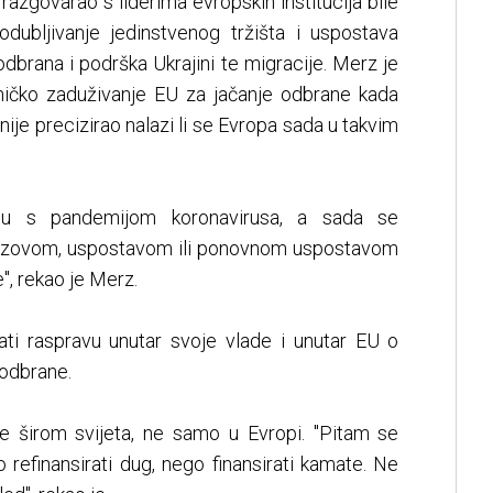
azgovarao s liderima evropskih institucija bile
odubljivanje jedinstvenog tržišta i uspostava
, odbrana i podrška Ukrajini te migracije. Merz je
dničko zaduživanje EU za jačanje odbrane kada
nije precizirao nalazi li se Evropa sada u takvim
iju s pandemijom koronavirusa, a sada se
zazovom, uspostavom ili ponovnom uspostavom
, rekao je Merz.
rati raspravu unutar svoje vlade i unutar EU o
 odbrane.
e širom svijeta, ne samo u Evropi. "Pitam se
refinansirati dug, nego finansirati kamate. Ne