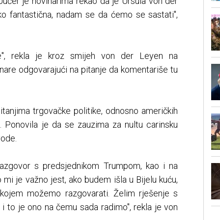
 Jučer je novinarima rekao da je Ursula von der
iko fantastična, nadam se da ćemo se sastati",
e", rekla je kroz smijeh von der Leyen na
inare odgovarajući na pitanje da komentariše tu
itanjima trgovačke politike, odnosno američkih
. Ponovila je da se zauzima za nultu carinsku
vode.
 razgovor s predsjednikom Trumpom, kao i na
o mi je važno jest, ako budem išla u Bijelu kuću,
kojem možemo razgovarati. Želim rješenje s
i to je ono na čemu sada radimo", rekla je von