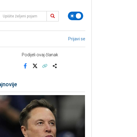
Prijavi se
Podijeli ovaj članak
Facebook
X
Kopiraj link
Više
jnovije