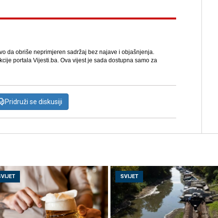
avo da obriše neprimjeren sadržaj bez najave i objašnjenja.
kcije portala Vijesti.ba. Ova vijest je sada dostupna samo za
Pridruži se diskusiji
SVIJET
SVIJET