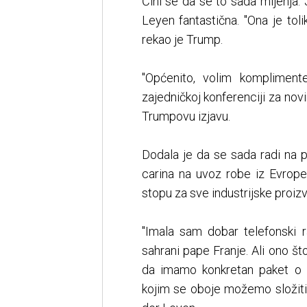
Čini se da se to sada mijenja.
Leyen fantastična. "Ona je tol
rekao je Trump.
"Općenito, volim kompliment
zajedničkoj konferenciji za nov
Trumpovu izjavu.
Dodala je da se sada radi na p
carina na uvoz robe iz Evrope
stopu za sve industrijske proiz
"Imala sam dobar telefonski
sahrani pape Franje. Ali ono št
da imamo konkretan paket o 
kojim se oboje možemo složiti 