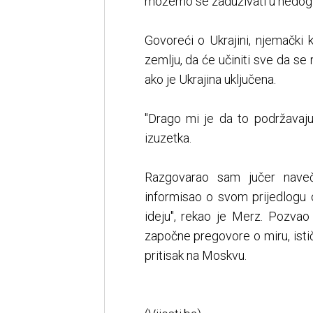
možemo se zaduživati u nedogle
Govoreći o Ukrajini, njemački 
zemlju, da će učiniti sve da se 
ako je Ukrajina uključena.
"Drago mi je da to podržavaju
izuzetka.
Razgovarao sam jučer nave
informisao o svom prijedlogu
ideju", rekao je Merz. Pozvao 
započne pregovore o miru, ist
pritisak na Moskvu.