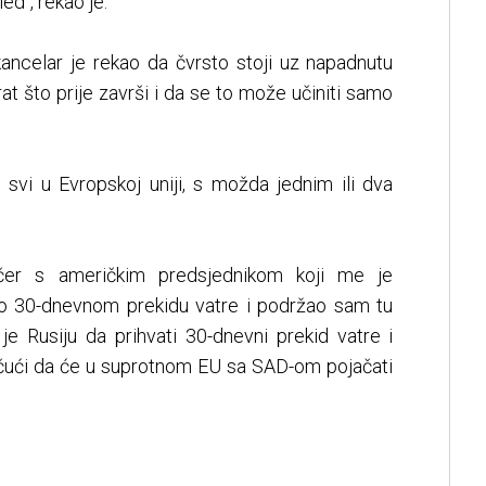
d", rekao je.
kancelar je rekao da čvrsto stoji uz napadnutu
rat što prije završi i da se to može učiniti samo
 svi u Evropskoj uniji, s možda jednim ili dva
čer s američkim predsjednikom koji me je
 o 30-dnevnom prekidu vatre i podržao sam tu
je Rusiju da prihvati 30-dnevni prekid vatre i
ičući da će u suprotnom EU sa SAD-om pojačati