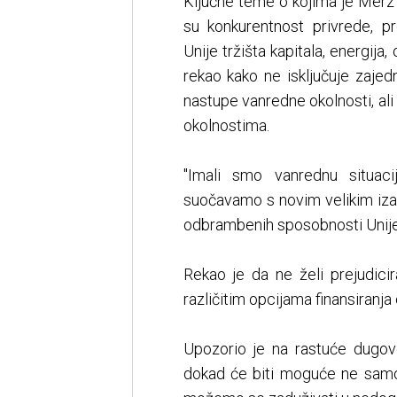
Ključne teme o kojima je Merz r
su konkurentnost privrede, pr
Unije tržišta kapitala, energija
rekao kako ne isključuje zaje
nastupe vanredne okolnosti, ali 
okolnostima.
"Imali smo vanrednu situac
suočavamo s novim velikim i
odbrambenih sposobnosti Unije"
Rekao je da ne želi prejudici
različitim opcijama finansiranja
Upozorio je na rastuće dugov
dokad će biti moguće ne samo 