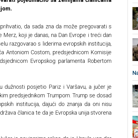
ijom.
prihvatio, da sada zna da može pregovarati s
 Merz, koji je danas, na Dan Evrope i treći dan
elu razgovarao s liderima evropskih institucija,
eća Antoniom Costom, predsjednicom Komisije
edsjednicom Evropskog parlamenta Robertom
Na
dužnosti posjetio Pariz i Varšavu, a jučer je
ičkim predsjednikom Trumpom. Trump se dosad
pskih institucija, dajući do znanja da oni nisu
 država članica te da je Evropska unija stvorena