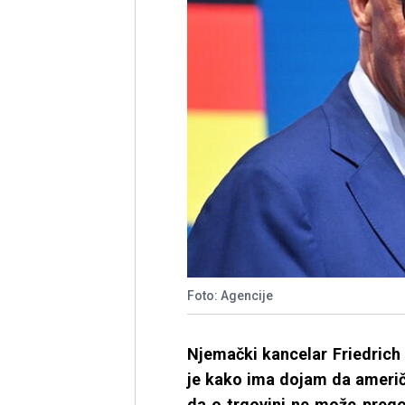
Foto: Agencije
Njemački kancelar Friedrich 
je kako ima dojam da američ
da o trgovini ne može preg