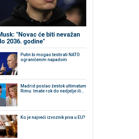
Musk: "Novac će biti nevažan
do 2036. godine"
Putin bi mogao testirati NATO
ograničenim napadom
Madrid poslao žestok ultimatum
Rimu: Imate rok do nedjelje ili…
Ko je najveći izvoznik piva u EU?