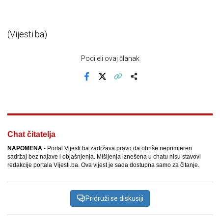
(Vijesti.ba)
Podijeli ovaj članak
Facebook
X
Kopiraj link
Više
Chat čitatelja
NAPOMENA
- Portal Vijesti.ba zadržava pravo da obriše neprimjeren
sadržaj bez najave i objašnjenja. Mišljenja iznešena u chatu nisu stavovi
redakcije portala Vijesti.ba. Ova vijest je sada dostupna samo za čitanje.
Pridruži se diskusiji