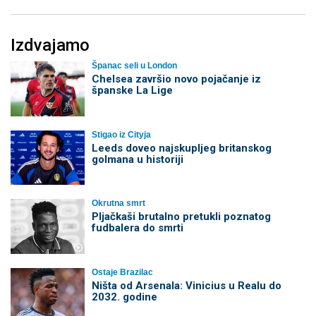
Izdvajamo
Španac seli u London
Chelsea završio novo pojačanje iz
španske La Lige
Stigao iz Cityja
Leeds doveo najskupljeg britanskog
golmana u historiji
Okrutna smrt
Pljačkaši brutalno pretukli poznatog
fudbalera do smrti
Ostaje Brazilac
Ništa od Arsenala: Vinicius u Realu do
2032. godine