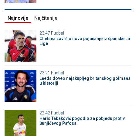
Najnovije
Najčitanije
23:47
Fudbal
Chelsea završio novo pojačanje iz španske La
Lige
23:21
Fudbal
Leeds doveo najskupljeg britanskog golmana
u historiji
22:42
Fudbal
Haris Tabaković pogodio za pobjedu protiv
Šunjićevog Pafosa