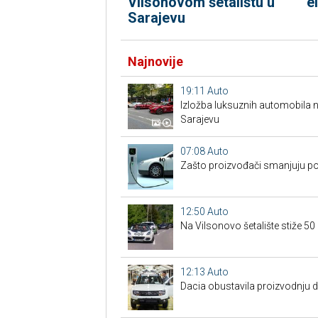
Vilsonovom šetalištu u
e
Sarajevu
Najnovije
19:11
Auto
Izložba luksuznih automobila n
Sarajevu
07:08
Auto
Zašto proizvođači smanjuju po
12:50
Auto
Na Vilsonovo šetalište stiže 50
12:13
Auto
Dacia obustavila proizvodnju 