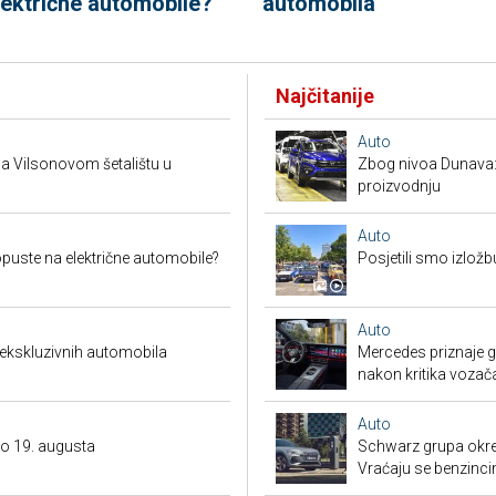
lektrične automobile?
automobila
Najčitanije
Auto
a Vilsonovom šetalištu u
Zbog nivoa Dunava:
proizvodnju
Auto
puste na električne automobile?
Posjetili smo izložb
Auto
 ekskluzivnih automobila
Mercedes priznaje gr
nakon kritika vozač
Auto
do 19. augusta
Schwarz grupa okren
Vraćaju se benzinci