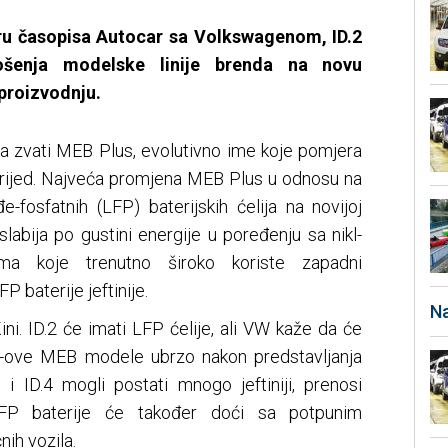
u časopisa Autocar sa Volkswagenom, ID.2
ošenja modelske linije brenda na novu
 proizvodnju.
a zvati MEB Plus, evolutivno ime koje pomjera
rijed. Najveća promjena MEB Plus u odnosu na
-fosfatnih (LFP) baterijskih ćelija na novijoj
slabija po gustini energije u poređenju sa nikl-
ama koje trenutno široko koriste zapadni
P baterije jeftinije.
Na
ni. ID.2 će imati LFP ćelije, ali VW kaže da će
VW-ove MEB modele ubrzo nakon predstavljanja
7 i ID.4 mogli postati mnogo jeftiniji, prenosi
LFP baterije će također doći sa potpunim
ih vozila.