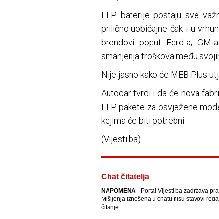
LFP baterije postaju sve važni
prilično uobičajne čak i u vrh
brendovi poput Ford-a, GM-a 
smanjenja troškova među svoj
Nije jasno kako će MEB Plus ut
Autocar tvrdi i da će nova fabr
LFP pakete za osvježene mode
kojima će biti potrebni.
(Vijesti.ba)
Chat čitatelja
NAPOMENA
- Portal Vijesti.ba zadržava pr
Mišljenja iznešena u chatu nisu stavovi reda
čitanje.