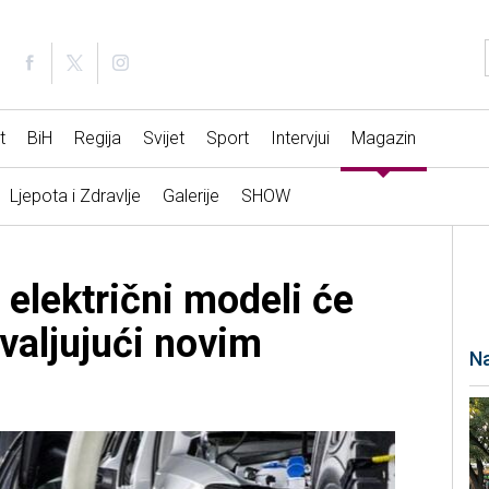
t
BiH
Regija
Svijet
Sport
Intervjui
Magazin
Ljepota i Zdravlje
Galerije
SHOW
električni modeli će
ahvaljujući novim
Na