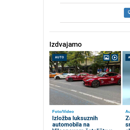
Izdvajamo
AUTO
Foto/Video
Au
Izložba luksuznih
Z
automobila na
s