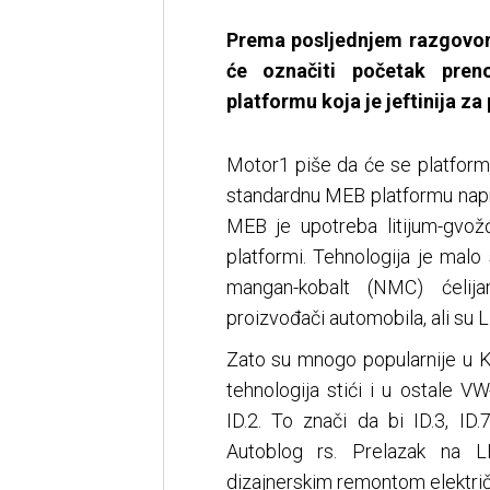
Prema posljednjem razgovor
će označiti početak pren
platformu koja je jeftinija za
Motor1 piše da će se platform
standardnu MEB platformu nap
MEB je upotreba litijum-gvožđe
platformi. Tehnologija je malo 
mangan-kobalt (NMC) ćelij
proizvođači automobila, ali su LF
Zato su mnogo popularnije u Ki
tehnologija stići i u ostale 
ID.2. To znači da bi ID.3, ID.
Autoblog rs. Prelazak na 
dizajnerskim remontom električn