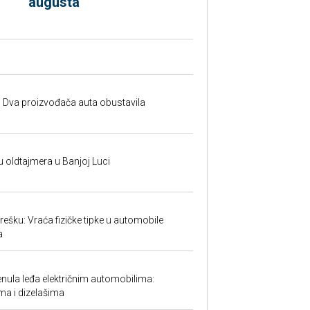
augusta
 Dva proizvođača auta obustavila
u oldtajmera u Banjoj Luci
ešku: Vraća fizičke tipke u automobile
a
ula leđa električnim automobilima:
ma i dizelašima