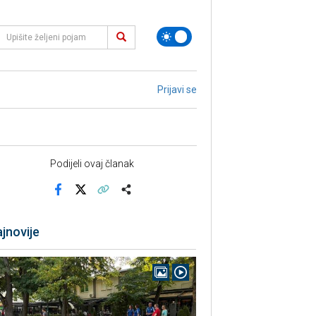
Prijavi se
Podijeli ovaj članak
Facebook
X
Kopiraj link
Više
jnovije