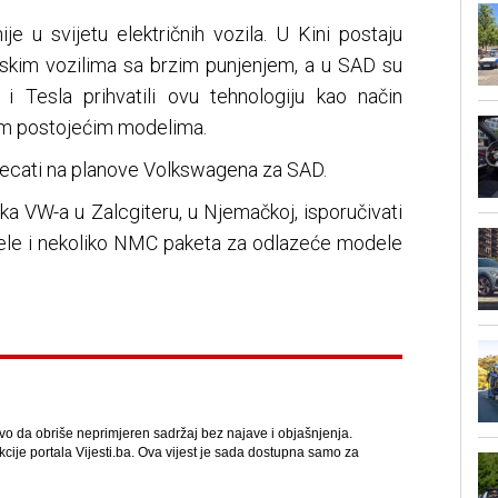
je u svijetu električnih vozila. U Kini postaju
unskim vozilima sa brzim punjenjem, a u SAD su
i Tesla prihvatili ovu tehnologiju kao način
im postojećim modelima.
jecati na planove Volkswagena za SAD.
ika VW-a u Zalcgiteru, u Njemačkoj, isporučivati
le i nekoliko NMC paketa za odlazeće modele
avo da obriše neprimjeren sadržaj bez najave i objašnjenja.
kcije portala Vijesti.ba. Ova vijest je sada dostupna samo za