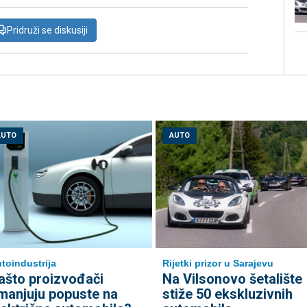
Pridruži se diskusiji
AUTO
AUTO
toindustrija
Rijetki prizor u Sarajevu
ašto proizvođači
Na Vilsonovo šetalište
manjuju popuste na
stiže 50 ekskluzivnih