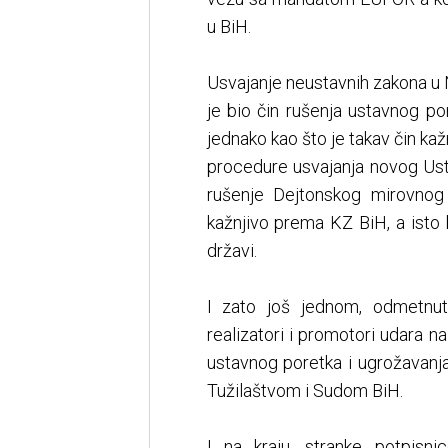
u BiH.
Usvajanje neustavnih zakona u 
je bio čin rušenja ustavnog po
jednako kao što je takav čin kaž
procedure usvajanja novog Ust
rušenje Dejtonskog mirovnog 
kažnjivo prema KZ BiH, a isto b
državi.
I zato još jednom, odmetnuti
realizatori i promotori udara na 
ustavnog poretka i ugrožavanja
Tužilaštvom i Sudom BiH.
I na kraju, stranke potpisnic