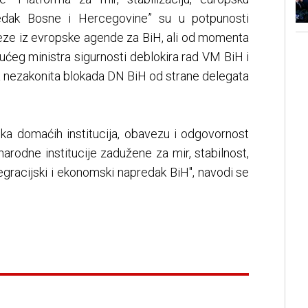
edak Bosne i Hercegovine” su u potpunosti
eze iz evropske agende za BiH, ali od momenta
ćeg ministra sigurnosti deblokira rad VM BiH i
a nezakonita blokada DN BiH od strane delegata
ika domaćih institucija, obavezu i odgovornost
arodne institucije zadužene za mir, stabilnost,
tegracijski i ekonomski napredak BiH", navodi se