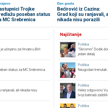
rajevo
Dan grada
astupnici Trojke
Bećirović iz Cazina:
redlažu poseban status
Grad koji su ranjavali, a
a MC Srebrenica
nikada nisu porazili
Najčitanije
Politika
je učinjeno za Hrvate u BiH
"Skromni" Dodik dor
jedan detalj
Politika
seban status za MC Srebrenica
Neugodan trenutak za
Politika
 ranjavali, ali nikada nisu
Helez odgovorio Vučić
tvoji batinaši zaštitili
Politika