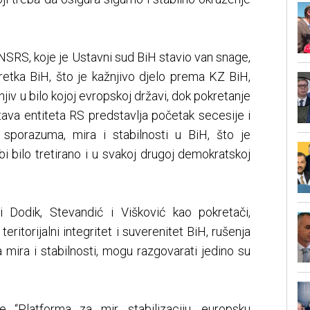
NSRS, koje je Ustavni sud BiH stavio van snage,
retka BiH, što je kažnjivo djelo prema KZ BiH,
njiv u bilo kojoj evropskoj državi, dok pokretanje
ava entiteta RS predstavlja početak secesije i
sporazuma, mira i stabilnosti u BiH, što je
i bilo tretirano i u svakoj drugoj demokratskoj
 Dodik, Stevandić i Višković kao pokretači,
teritorijalni integritet i suverenitet BiH, rušenja
 mira i stabilnosti, mogu razgovarati jedino su
e “Platforma za mir, stabilizaciju, europsku