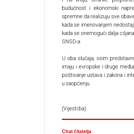
budućnost i ekonomski napr
spremne da realizuju sve obav
kada se imenovanjem nedostaju
kada se onemogući dalja ciljan
SNSD-a.
U oba slučaja, osim predstavn
imaju i evropske i druge međun
poštivanje ustava i zakona i in
u saopćenju.
(Vijesti.ba)
Chat čitatelja