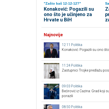
"Zašto baš 12-12-12?"
Sa
Konaković: Pogazili su
Z
ono što je učinjeno za
p
Hrvate u BiH
z
Najnovije
12:11
Politika
Konaković: Pogazili su ono što 
11:24
Politika
Zastupnici Trojke predlažu po
09:03
Politika
Bećirović iz Cazina: Grad koji su
porazili
08:50
Politika