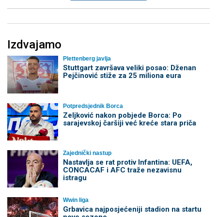
Izdvajamo
Plettenberg javlja
Stuttgart završava veliki posao: Dženan
Pejčinović stiže za 25 miliona eura
Potpredsjednik Borca
Zeljković nakon pobjede Borca: Po
sarajevskoj čaršiji već kreće stara priča
Zajednički nastup
Nastavlja se rat protiv Infantina: UEFA,
CONCACAF i AFC traže nezavisnu
istragu
Wwin liga
Grbavica najposjećeniji stadion na startu