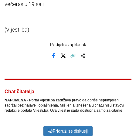
večeras u 19 sati.
(Vijesti.ba)
Podijeli ovaj članak
Facebook
X
Kopiraj link
Više
Chat čitatelja
NAPOMENA
- Portal Vijesti.ba zadržava pravo da obriše neprimjeren
sadržaj bez najave i objašnjenja. Mišljenja iznešena u chatu nisu stavovi
redakcije portala Vijesti.ba. Ova vijest je sada dostupna samo za čitanje.
Pridruži se diskusiji