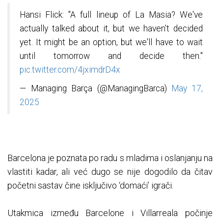
Hansi Flick: "A full lineup of La Masia? We've
actually talked about it, but we haven't decided
yet. It might be an option, but we'll have to wait
until tomorrow and decide then."
pic.twitter.com/4jximdrD4x
— Managing Barça (@ManagingBarca)
May 17,
2025
Barcelona je poznata po radu s mladima i oslanjanju na
vlastiti kadar, ali već dugo se nije dogodilo da čitav
početni sastav čine isključivo ‘domaći’ igrači.
Utakmica između Barcelone i Villarreala počinje