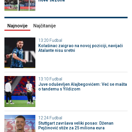
nove sezone
Najnovije
Najčitanije
13:20
Fudbal
Kolašinac zaigrao na novoj poziciji, navijači
Atalante nisu sretni
13:10
Fudbal
Juve oduševljen Alajbegovićem: Već se mašta
o tandemu s Yildizom
12:24
Fudbal
Stuttgart završava veliki posao: Dženan
Pejčinović stiže za 25 miliona eura