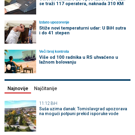
se traži 117 operatera, naknada 310 KM
Izdato upozorenje
Stiže novi temperaturni udar: U BiH sutra
i do 41 stepen
Veći broj kontrola
Više od 100 radnika u RS uhvaćeno u
lažnom bolovanju
Najnovije
Najčitanije
11:12
BiH
Suša uzima danak: Tomislavgrad upozorava
na mogući potpuni prekid isporuke vode