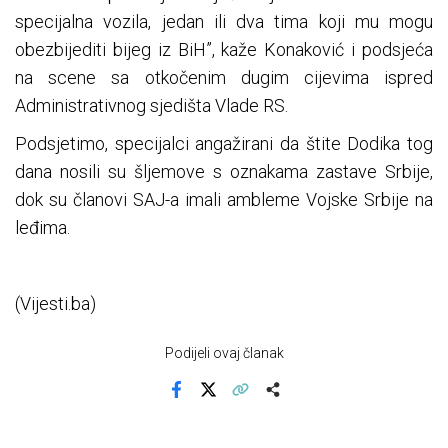
specijalna vozila, jedan ili dva tima koji mu mogu
obezbijediti bijeg iz BiH”, kaže Konaković i podsjeća
na scene sa otkočenim dugim cijevima ispred
Administrativnog sjedišta Vlade RS.
Podsjetimo, specijalci angažirani da štite Dodika tog
dana nosili su šljemove s oznakama zastave Srbije,
dok su članovi SAJ-a imali ambleme Vojske Srbije na
leđima.
(Vijesti.ba)
Podijeli ovaj članak
Facebook
X
Kopiraj link
Više