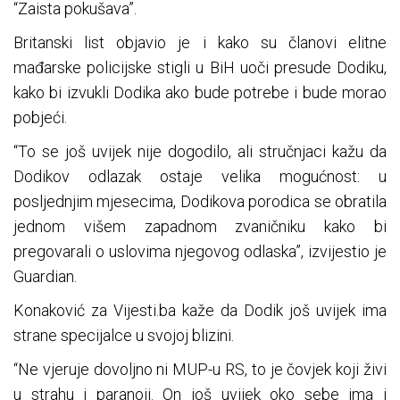
“Zaista pokušava”.
Britanski list objavio je i kako su članovi elitne
mađarske policijske stigli u BiH uoči presude Dodiku,
kako bi izvukli Dodika ako bude potrebe i bude morao
pobjeći.
“To se još uvijek nije dogodilo, ali stručnjaci kažu da
Dodikov odlazak ostaje velika mogućnost: u
posljednjim mjesecima, Dodikova porodica se obratila
jednom višem zapadnom zvaničniku kako bi
pregovarali o uslovima njegovog odlaska”, izvijestio je
Guardian.
Konaković za Vijesti.ba kaže da Dodik još uvijek ima
strane specijalce u svojoj blizini.
“Ne vjeruje dovoljno ni MUP-u RS, to je čovjek koji živi
u strahu i paranoji. On još uvijek oko sebe ima i