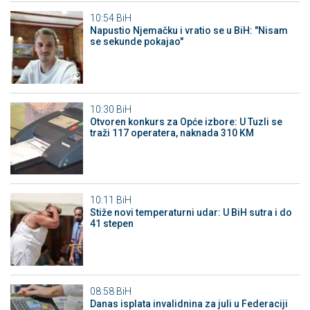
10:54
BiH
Napustio Njemačku i vratio se u BiH: "Nisam
se sekunde pokajao"
10:30
BiH
Otvoren konkurs za Opće izbore: U Tuzli se
traži 117 operatera, naknada 310 KM
10:11
BiH
Stiže novi temperaturni udar: U BiH sutra i do
41 stepen
08:58
BiH
Danas isplata invalidnina za juli u Federaciji