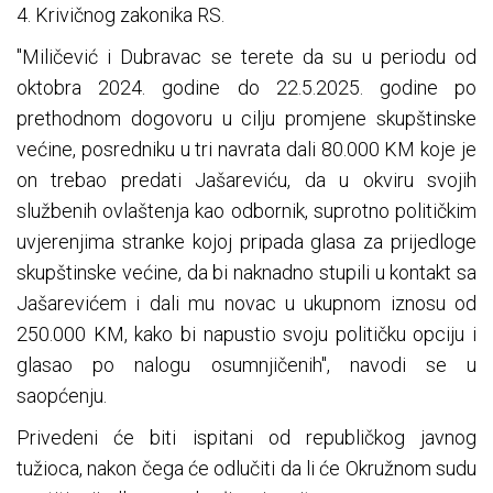
4. Krivičnog zakonika RS.
"Miličević i Dubravac se terete da su u periodu od
oktobra 2024. godine do 22.5.2025. godine po
prethodnom dogovoru u cilju promjene skupštinske
većine, posredniku u tri navrata dali 80.000 KM koje je
on trebao predati Jašareviću, da u okviru svojih
službenih ovlaštenja kao odbornik, suprotno političkim
uvjerenjima stranke kojoj pripada glasa za prijedloge
skupštinske većine, da bi naknadno stupili u kontakt sa
Jašarevićem i dali mu novac u ukupnom iznosu od
250.000 KM, kako bi napustio svoju političku opciju i
glasao po nalogu osumnjičenih", navodi se u
saopćenju.
Privedeni će biti ispitani od republičkog javnog
tužioca, nakon čega će odlučiti da li će Okružnom sudu