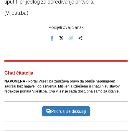
uputiti prijedlog za određivanje pritvora.
(Vijesti.ba)
Podijeli ovaj članak
Facebook
X
Kopiraj link
Više
Chat čitatelja
NAPOMENA
- Portal Vijesti.ba zadržava pravo da obriše neprimjeren
sadržaj bez najave i objašnjenja. Mišljenja iznešena u chatu nisu stavovi
redakcije portala Vijesti.ba. Ova vijest je sada dostupna samo za čitanje.
Pridruži se diskusiji