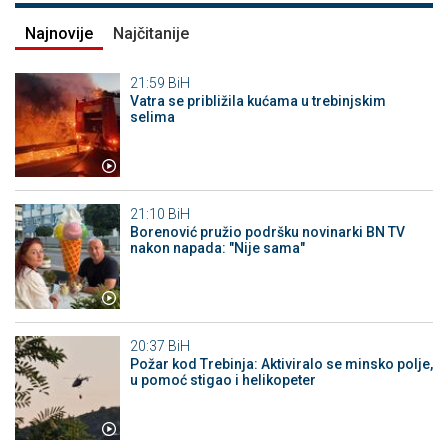
Najnovije
Najčitanije
21:59
BiH
Vatra se približila kućama u trebinjskim
selima
21:10
BiH
Borenović pružio podršku novinarki BN TV
nakon napada: "Nije sama"
20:37
BiH
Požar kod Trebinja: Aktiviralo se minsko polje,
u pomoć stigao i helikopeter