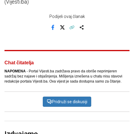
(Vijesti.ba)
Podijeli ovaj članak
Facebook
X
Kopiraj link
Više
Chat čitatelja
NAPOMENA
- Portal Vijesti.ba zadržava pravo da obriše neprimjeren
sadržaj bez najave i objašnjenja. Mišljenja iznešena u chatu nisu stavovi
redakcije portala Vijesti.ba. Ova vijest je sada dostupna samo za čitanje.
Pridruži se diskusiji