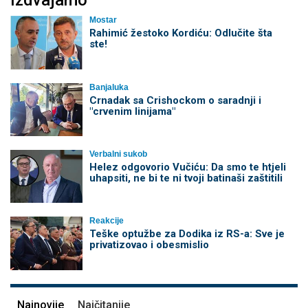
Izdvajamo
Mostar
Rahimić žestoko Kordiću: Odlučite šta
ste!
Banjaluka
Crnadak sa Crishockom o saradnji i
"crvenim linijama"
Verbalni sukob
Helez odgovorio Vučiću: Da smo te htjeli
uhapsiti, ne bi te ni tvoji batinaši zaštitili
Reakcije
Teške optužbe za Dodika iz RS-a: Sve je
privatizovao i obesmislio
Najnovije
Najčitanije