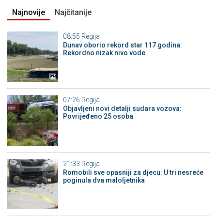
Najnovije
Najčitanije
08:55
Regija
Dunav oborio rekord star 117 godina:
Rekordno nizak nivo vode
07:26
Regija
Objavljeni novi detalji sudara vozova:
Povrijeđeno 25 osoba
21:33
Regija
Romobili sve opasniji za djecu: U tri nesreće
poginula dva maloljetnika