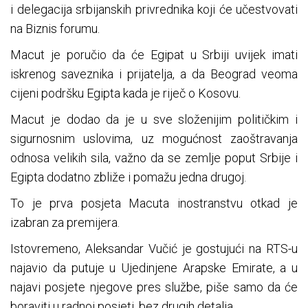
i delegacija srbijanskih privrednika koji će učestvovati
na Biznis forumu.
Macut je poručio da će Egipat u Srbiji uvijek imati
iskrenog saveznika i prijatelja, a da Beograd veoma
cijeni podršku Egipta kada je riječ o Kosovu.
Macut je dodao da je u sve složenijim političkim i
sigurnosnim uslovima, uz mogućnost zaoštravanja
odnosa velikih sila, važno da se zemlje poput Srbije i
Egipta dodatno zbliže i pomažu jedna drugoj.
To je prva posjeta Macuta inostranstvu otkad je
izabran za premijera.
Istovremeno, Aleksandar Vučić je gostujući na RTS-u
najavio da putuje u Ujedinjene Arapske Emirate, a u
najavi posjete njegove pres službe, piše samo da će
boraviti u radnoj posjeti, bez drugih detalja.