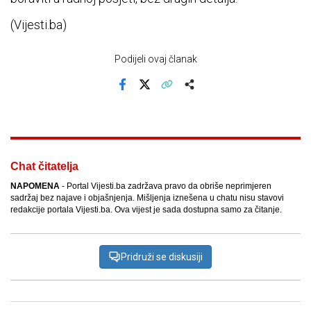
(Vijesti.ba)
Podijeli ovaj članak
Facebook
X
Kopiraj link
Više
Chat čitatelja
NAPOMENA
- Portal Vijesti.ba zadržava pravo da obriše neprimjeren
sadržaj bez najave i objašnjenja. Mišljenja iznešena u chatu nisu stavovi
redakcije portala Vijesti.ba. Ova vijest je sada dostupna samo za čitanje.
Pridruži se diskusiji