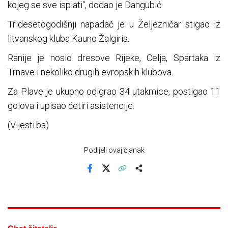
kojeg se sve isplati“, dodao je Dangubić.
Tridesetogodišnji napadač je u Željezničar stigao iz
litvanskog kluba Kauno Žalgiris.
Ranije je nosio dresove Rijeke, Celja, Spartaka iz
Trnave i nekoliko drugih evropskih klubova.
Za Plave je ukupno odigrao 34 utakmice, postigao 11
golova i upisao četiri asistencije.
(Vijesti.ba)
Podijeli ovaj članak
Facebook
X
Kopiraj link
Više