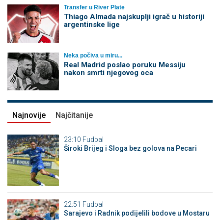
Transfer u River Plate
Thiago Almada najskuplji igrač u historiji
argentinske lige
Neka počiva u miru...
Real Madrid poslao poruku Messiju
nakon smrti njegovog oca
Najnovije
Najčitanije
23:10
Fudbal
Široki Brijeg i Sloga bez golova na Pecari
22:51
Fudbal
Sarajevo i Radnik podijelili bodove u Mostaru