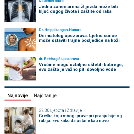
Naučnici otkrili
Jedna zanemarena žlijezda može biti
ključ dugog života i zaštite od raka
Dr. Helppikangas-Hunara
Dermatolog upozorava: Ljetno sunce
može ostaviti trajne posljedice na koži
dr. Bećiragić upozorava
Vrućine mogu ozbiljno oštetiti bubrege,
evo zašto je važno piti dovoljno vode
Najnovije
Najčitanije
22:30
Ljepota i Zdravlje
Greška koju mnogi prave pri pranju bijelog
rublja: Evo kako da ostane kao novo