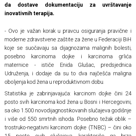
da dostave dokumentaciju za uvrštavanje
inovativnih terapija.
- Ovo je važan korak u pravcu osiguranja pravične i
moderne zdravstvene zaštite za žene u Federaciji BiH
koje se suočavaju sa dijagnozama malignih bolesti,
posebno karcinoma dojke i karcinoma grlića
maternice - ističe Enida Glušac, predsjednica
Udruženja, i dodaje da su to dva najčešća maligna
oboljenja kod žena u reproduktivnom dobu.
Statistika je zabrinjavajuća: karcinom dojke čini 24
posto svih karcinoma kod žena u Bosni i Hercegovini,
sa oko 1.500 novodijagnostikovanih slučajeva godišnje
i više od 550 smrtnih ishoda. Posebno težak oblik –
trostruko-negativni karcinom dojke (TNBC) – čini oko
15 posto ovih slučajeva, karakteriše ga brza