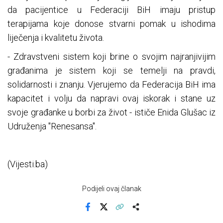
da pacijentice u Federaciji BiH imaju pristup
terapijama koje donose stvarni pomak u ishodima
liječenja i kvalitetu života.
- Zdravstveni sistem koji brine o svojim najranjivijim
građanima je sistem koji se temelji na pravdi,
solidarnosti i znanju. Vjerujemo da Federacija BiH ima
kapacitet i volju da napravi ovaj iskorak i stane uz
svoje građanke u borbi za život - ističe Enida Glušac iz
Udruženja "Renesansa".
(Vijesti.ba)
Podijeli ovaj članak
Facebook
X
Kopiraj link
Više