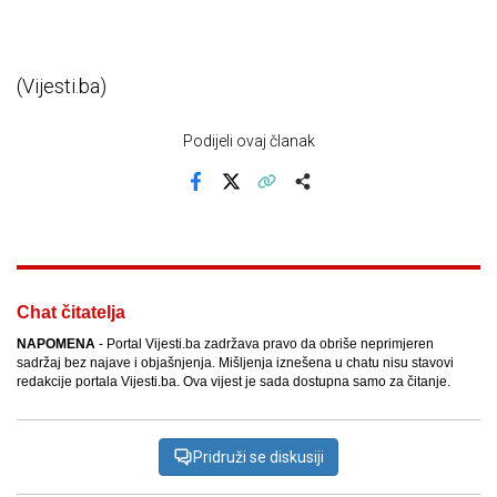
(Vijesti.ba)
Podijeli ovaj članak
Facebook
X
Kopiraj link
Više
Chat čitatelja
NAPOMENA
- Portal Vijesti.ba zadržava pravo da obriše neprimjeren
sadržaj bez najave i objašnjenja. Mišljenja iznešena u chatu nisu stavovi
redakcije portala Vijesti.ba. Ova vijest je sada dostupna samo za čitanje.
Pridruži se diskusiji