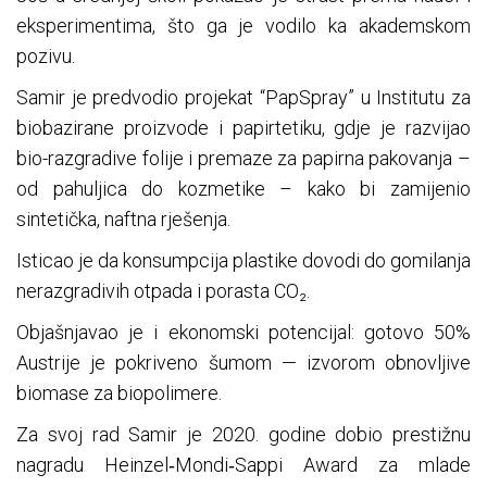
eksperimentima, što ga je vodilo ka akademskom
pozivu.
Samir je predvodio projekat “PapSpray” u Institutu za
biobazirane proizvode i papirtetiku, gdje je razvijao
bio-razgradive folije i premaze za papirna pakovanja –
od pahuljica do kozmetike – kako bi zamijenio
sintetička, naftna rješenja.
Isticao je da konsumpcija plastike dovodi do gomilanja
nerazgradivih otpada i porasta CO₂.
Objašnjavao je i ekonomski potencijal: gotovo 50%
Austrije je pokriveno šumom — izvorom obnovljive
biomase za biopolimere.
Za svoj rad Samir je 2020. godine dobio prestižnu
nagradu Heinzel‑Mondi‑Sappi Award za mlade