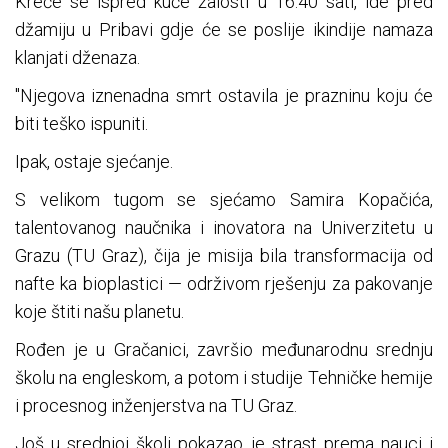
Kreće se ispred kuće žalosti u 16.40 sati, ide pred
džamiju u Pribavi gdje će se poslije ikindije namaza
klanjati dženaza.
"Njegova iznenadna smrt ostavila je prazninu koju će
biti teško ispuniti.
Ipak, ostaje sjećanje.
S velikom tugom se sjećamo Samira Kopačića,
talentovanog naučnika i inovatora na Univerzitetu u
Grazu (TU Graz), čija je misija bila transformacija od
nafte ka bioplastici — održivom rješenju za pakovanje
koje štiti našu planetu.
Rođen je u Gračanici, završio međunarodnu srednju
školu na engleskom, a potom i studije Tehničke hemije
i procesnog inženjerstva na TU Graz.
Još u srednjoj školi pokazao je strast prema nauci i