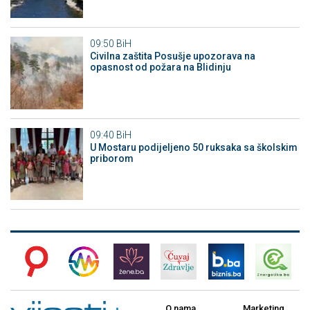
09:50
BiH
Civilna zaštita Posušje upozorava na
opasnost od požara na Blidinju
09:40
BiH
U Mostaru podijeljeno 50 ruksaka sa školskim
priborom
O nama
Marketing