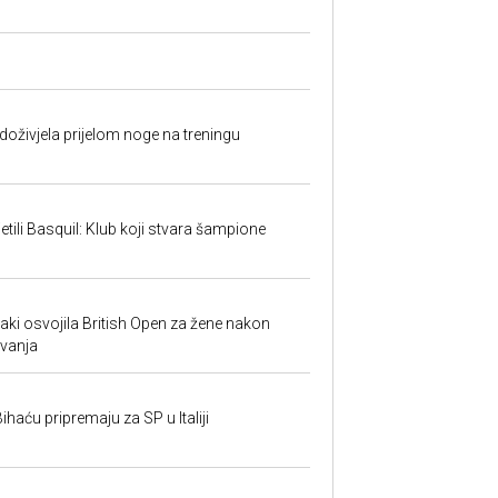
doživjela prijelom noge na treningu
tili Basquil: Klub koji stvara šampione
i osvojila British Open za žene nakon
vanja
ihaću pripremaju za SP u Italiji