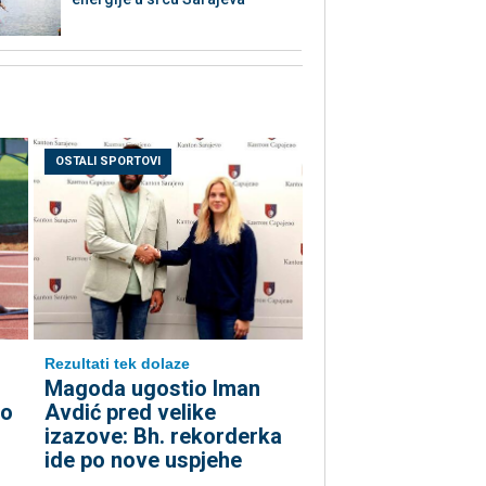
OSTALI SPORTOVI
Rezultati tek dolaze
Magoda ugostio Iman
ko
Avdić pred velike
izazove: Bh. rekorderka
ide po nove uspjehe