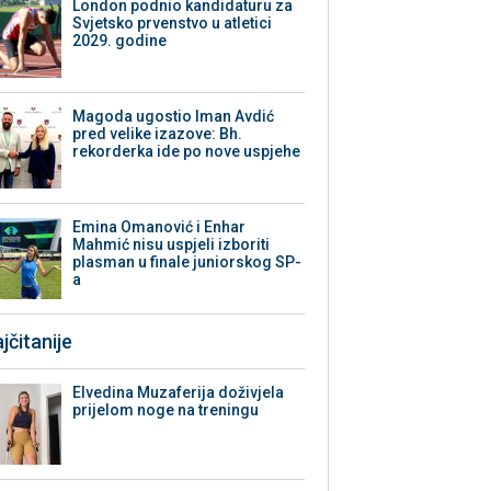
London podnio kandidaturu za
Svjetsko prvenstvo u atletici
2029. godine
Magoda ugostio Iman Avdić
pred velike izazove: Bh.
rekorderka ide po nove uspjehe
Emina Omanović i Enhar
Mahmić nisu uspjeli izboriti
plasman u finale juniorskog SP-
a
jčitanije
Elvedina Muzaferija doživjela
prijelom noge na treningu