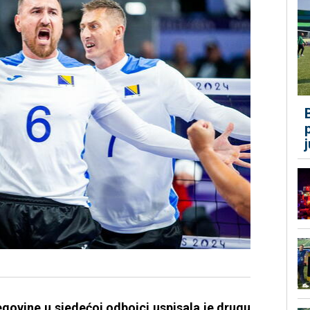
govine u sjedećoj odbojci uspisala je drugu