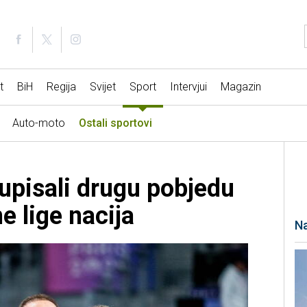
t
BiH
Regija
Svijet
Sport
Intervjui
Magazin
Auto-moto
Ostali sportovi
upisali drugu pobjedu
e lige nacija
Na