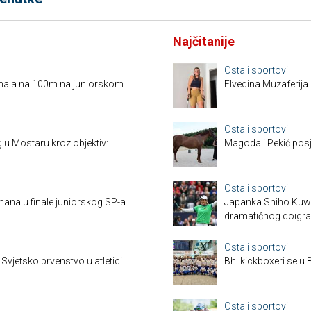
Najčitanije
Ostali sportovi
ufinala na 100m na juniorskom
Elvedina Muzaferija 
Ostali sportovi
ng u Mostaru kroz objektiv:
Magoda i Pekić posje
Ostali sportovi
mana u finale juniorskog SP-a
Japanka Shiho Kuwak
dramatičnog doigra
Ostali sportovi
vjetsko prvenstvo u atletici
Bh. kickboxeri se u B
Ostali sportovi