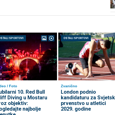
OSTALI SPORTOVI
OSTALI SPORTOVI
deo / Foto
Zvanično
ubilarni 10. Red Bull
London podnio
liff Diving u Mostaru
kandidaturu za Svjets
roz objektiv:
prvenstvo u atletici
ogledajte najbolje
2029. godine
renutke