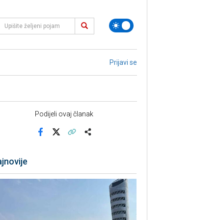
Prijavi se
Podijeli ovaj članak
Facebook
X
Kopiraj link
Više
jnovije