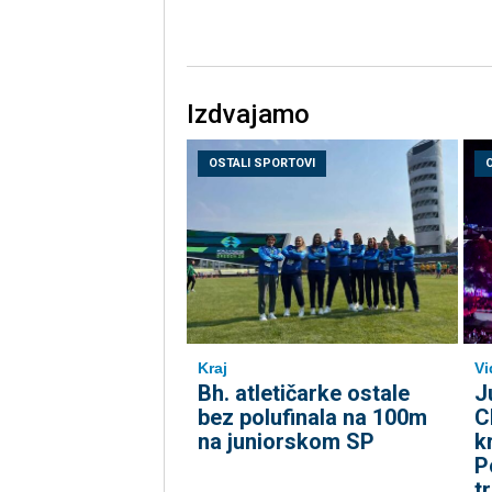
Izdvajamo
OSTALI SPORTOVI
Kraj
Vi
Bh. atletičarke ostale
J
bez polufinala na 100m
C
na juniorskom SP
k
P
t