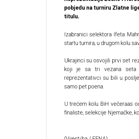
pobjedu na turniru Zlatne li
titulu.
Izabranici selektora Ifeta M
startu turnira, u drugom kolu sav
Ukrajinci su osvojili prvi set re
koji je sa tri vezana seta
reprezentativci su bili u posl
samo pet poena.
U trećem kolu BiH večeraas od
finaliste, selekcije Njemačke, k
(Vijesti.ba / FENA)