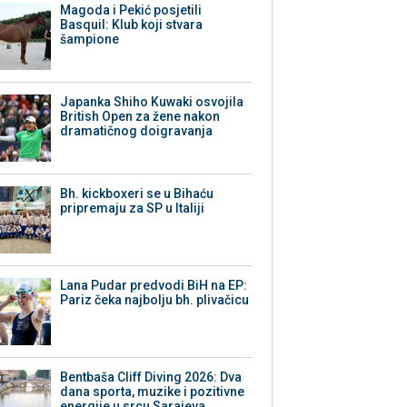
Magoda i Pekić posjetili
Basquil: Klub koji stvara
šampione
Japanka Shiho Kuwaki osvojila
British Open za žene nakon
dramatičnog doigravanja
Bh. kickboxeri se u Bihaću
pripremaju za SP u Italiji
Lana Pudar predvodi BiH na EP:
Pariz čeka najbolju bh. plivačicu
Bentbaša Cliff Diving 2026: Dva
dana sporta, muzike i pozitivne
energije u srcu Sarajeva