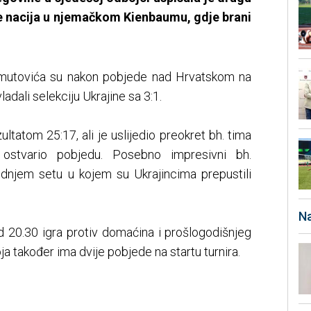
ge nacija u njemačkom Kienbaumu, gdje brani
ahmutovića su nakon pobjede nad Hrvatskom na
ladali selekciju Ukrajine sa 3:1.
zultatom 25:17, ali je uslijedio preokret bh. tima
 ostvario pobjedu. Posebno impresivni bh.
jednjem setu u kojem su Ukrajincima prepustili
Na
 20.30 igra protiv domaćina i prošlogodišnjeg
oja također ima dvije pobjede na startu turnira.