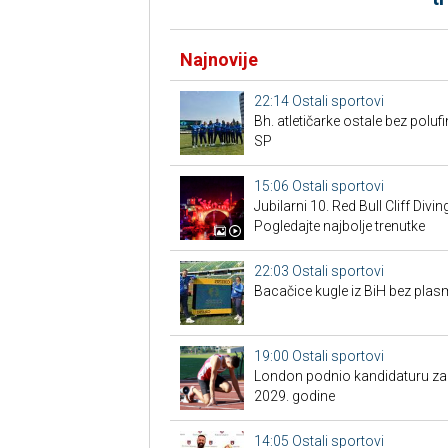
Najnovije
22:14
Ostali sportovi
Bh. atletičarke ostale bez pol
SP
15:06
Ostali sportovi
Jubilarni 10. Red Bull Cliff Divi
Pogledajte najbolje trenutke
22:03
Ostali sportovi
Bacačice kugle iz BiH bez plas
19:00
Ostali sportovi
London podnio kandidaturu za S
2029. godine
14:05
Ostali sportovi