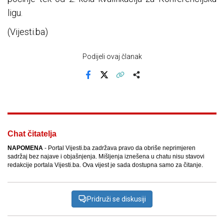
ligu.
(Vijesti.ba)
Podijeli ovaj članak
Facebook
X
Kopiraj link
Više
Chat čitatelja
NAPOMENA
- Portal Vijesti.ba zadržava pravo da obriše neprimjeren
sadržaj bez najave i objašnjenja. Mišljenja iznešena u chatu nisu stavovi
redakcije portala Vijesti.ba. Ova vijest je sada dostupna samo za čitanje.
Pridruži se diskusiji