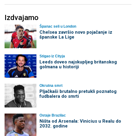
Izdvajamo
Španac seli u London
Chelsea završio novo pojačanje iz
španske La Lige
Stigao iz Cityja
Leeds doveo najskupljeg britanskog
golmana u historiji
Okrutna smrt
Pljačkaši brutalno pretukli poznatog
fudbalera do smrti
Ostaje Brazilac
Ništa od Arsenala: Vinicius u Realu do
2032. godine