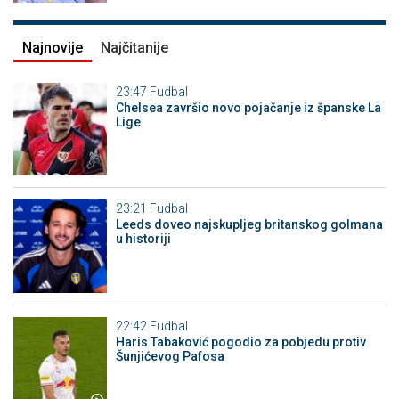
Najnovije
Najčitanije
23:47
Fudbal
Chelsea završio novo pojačanje iz španske La
Lige
23:21
Fudbal
Leeds doveo najskupljeg britanskog golmana
u historiji
22:42
Fudbal
Haris Tabaković pogodio za pobjedu protiv
Šunjićevog Pafosa